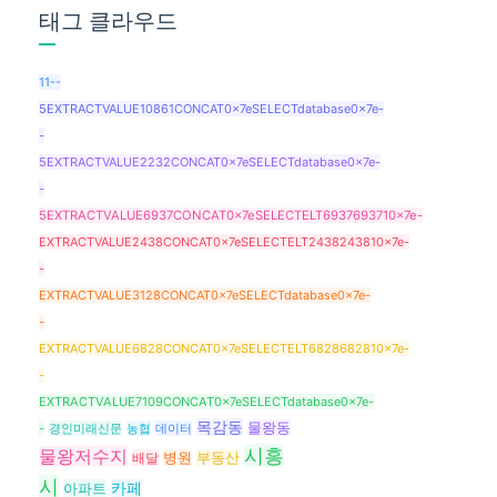
태그 클라우드
11--
5EXTRACTVALUE10861CONCAT0x7eSELECTdatabase0x7e-
-
5EXTRACTVALUE2232CONCAT0x7eSELECTdatabase0x7e-
-
5EXTRACTVALUE6937CONCAT0x7eSELECTELT6937693710x7e-
EXTRACTVALUE2438CONCAT0x7eSELECTELT2438243810x7e-
-
EXTRACTVALUE3128CONCAT0x7eSELECTdatabase0x7e-
-
EXTRACTVALUE6828CONCAT0x7eSELECTELT6828682810x7e-
-
EXTRACTVALUE7109CONCAT0x7eSELECTdatabase0x7e-
목감동
물왕동
-
경인미래신문
농협
데이터
시흥
물왕저수지
배달
병원
부동산
시
아파트
카페