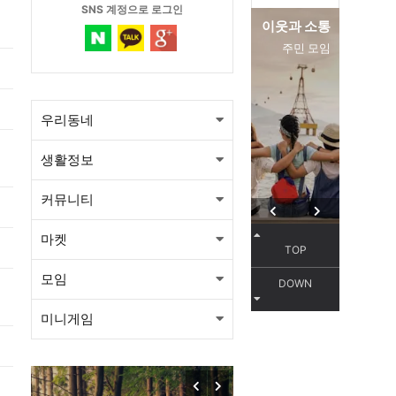
SNS 계정으로 로그인
이웃과 소통
편리한 
주민 모임
서
우리동네
생활정보
커뮤니티
마켓
TOP
모임
DOWN
미니게임
목감동
서해선 목감역