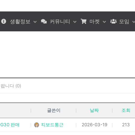
생활정보
커뮤니티
마켓
모임
팝니다 (0)
글쓴이
날짜
조회
G30 판매
킥보드통근
2026-03-19
213