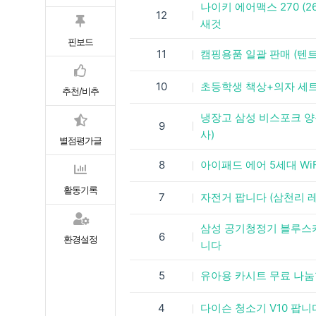
나이키 에어맥스 270 (2
12
새것
핀보드
11
캠핑용품 일괄 판매 (텐
10
초등학생 책상+의자 세
추천/비추
냉장고 삼성 비스포크 양
9
사)
별점평가글
8
아이패드 에어 5세대 WiF
활동기록
7
자전거 팝니다 (삼천리 레
삼성 공기청정기 블루스카
6
환경설정
니다
5
유아용 카시트 무료 나
4
다이슨 청소기 V10 팝니다