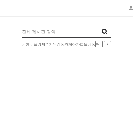
인기검색어
시흥시
물왕저수지
목감동
카페
아파트
물왕동
부동산
병원
배달
5EXT