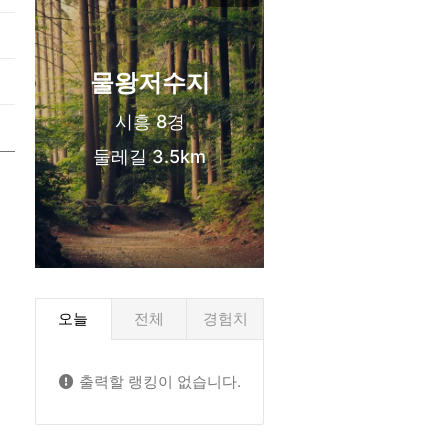
신도시 생활권
물왕저수지
시흥 8경
둘레길 3.5km
오늘
전체
경험치
출력할 랭킹이 없습니다.