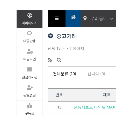
우리동네
마이페이지
중고거래
내글반응
전체 13 건 - 1 페이지
타임라인
전체분류 (10)
삽니다 (0)
관심게시판
무료나눔 (0)
교환 (0)
번호
제목
팔로윙글
13
전동킥보드 나인봇 MAX 
구독글