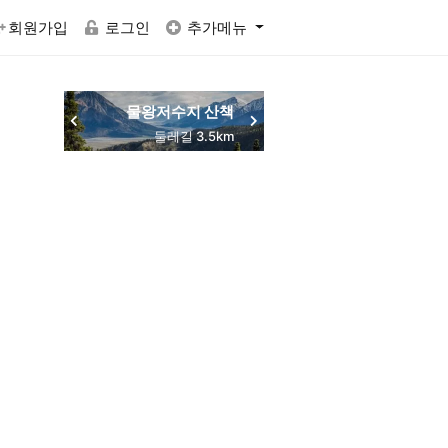
회원가입
로그인
추가메뉴
물왕저수지 산책
동네 맛집 탐방
둘레길 3.5km
주민 추천
RACTVALUE6937CONCAT0x7eSELECTELT6937693710x7e-