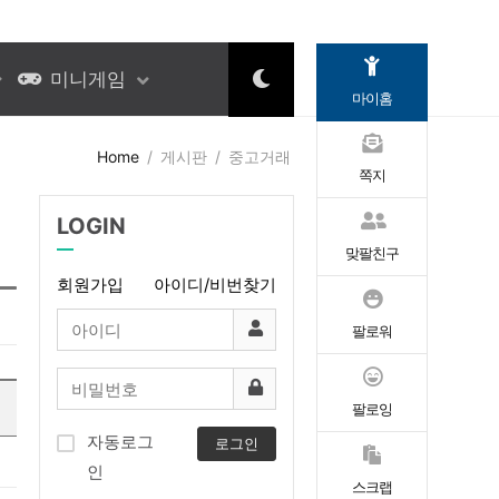
미니게임
마이홈
Home
게시판
중고거래
쪽지
LOGIN
맞팔친구
회원가입
아이디/비번찾기
팔로워
팔로잉
자동로그
로그인
인
스크랩