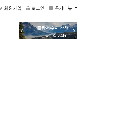
회원가입
로그인
추가메뉴
물왕저수지 산책
동네 맛집 탐방
둘레길 3.5km
주민 추천
RACTVALUE6937CONCAT0x7eSELECTELT6937693710x7e-