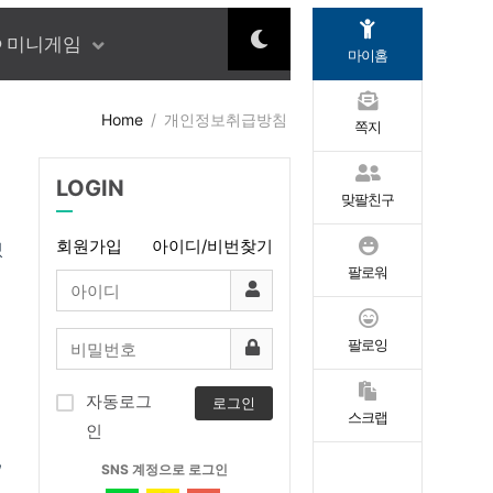
미니게임
마이홈
Home
개인정보취급방침
쪽지
LOGIN
맞팔친구
회원가입
아이디/비번찾기
있
팔로워
팔로잉
자동로그
로그인
스크랩
인
,
이웃과 소통
편리한 
SNS 계정으로 로그인
주민 모임
서