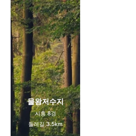
물왕저수지
목감동
시흥 8경
서해선 목감역
둘레길 3.5km
신도시 생활권