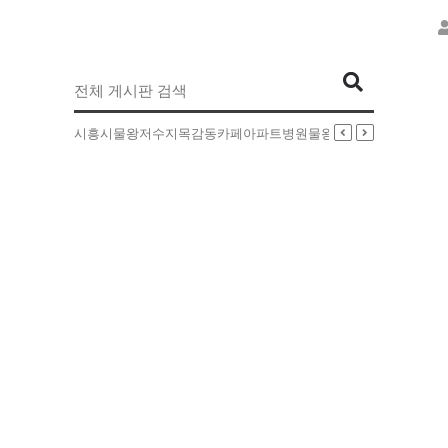
인기검색어
시흥시
물왕저수지
목감동
카페
아파트
병원
물왕동
부동산
배달
5EXT