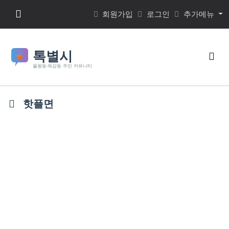
본문 바로가기
메뉴 버튼
회원가입
로그인
추가메뉴
검색
핫플면