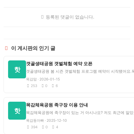
등록된 댓글이 없습니다.
이 게시판의 인기 글
갯골생태공원 갯벌체험 예약 오픈
핫
갯골생태공원 봄 시즌 갯벌체험 프로그램 예약이 시작됐어요.목
목감맘 · 2026-01-15
253
0
6
목감체육공원 족구장 이용 안내
핫
목감체육공원에 족구장이 있는 거 아시나요? 저도 최근에 알았
목감동아빠 · 2025-12-10
394
0
4