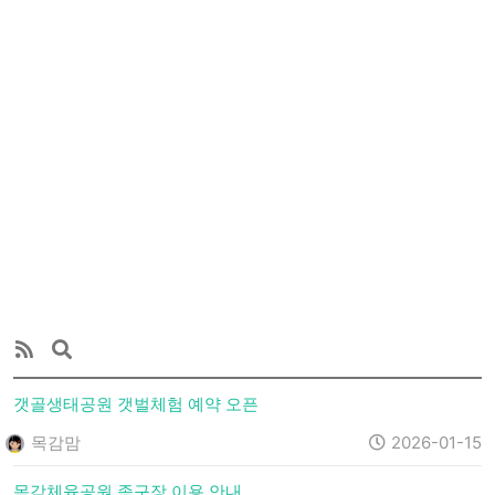
갯골생태공원 갯벌체험 예약 오픈
목감맘
2026-01-15
목감체육공원 족구장 이용 안내