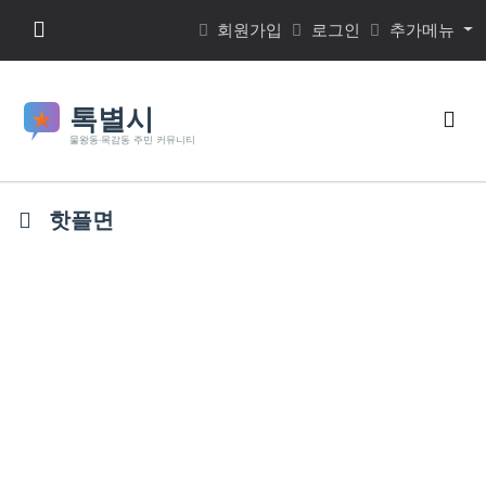
본문 바로가기
메뉴 버튼
회원가입
로그인
추가메뉴
검색
핫플면