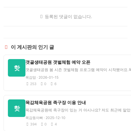
등록된 댓글이 없습니다.
이 게시판의 인기 글
갯골생태공원 갯벌체험 예약 오픈
핫
갯골생태공원 봄 시즌 갯벌체험 프로그램 예약이 시작됐어요.목
목감맘 · 2026-01-15
253
0
6
목감체육공원 족구장 이용 안내
핫
목감체육공원에 족구장이 있는 거 아시나요? 저도 최근에 알았
목감동아빠 · 2025-12-10
394
0
4