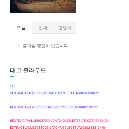
오늘
전체
경험치
출력할 랭킹이 없습니다.
태그 클라우드
11--
5EXTRACTVALUE10861CONCAT0x7eSELECTdatabase0x7e-
-
5EXTRACTVALUE2232CONCAT0x7eSELECTdatabase0x7e-
-
5EXTRACTVALUE6937CONCAT0x7eSELECTELT6937693710x7e-
EXTRACTVALUE2438CONCAT0x7eSELECTELT2438243810x7e-