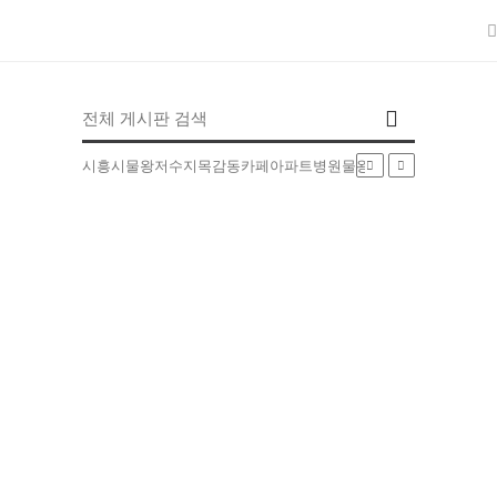
인기검색어
시흥시
물왕저수지
목감동
카페
아파트
병원
물왕동
부동산
배달
5EXT