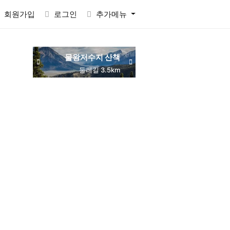
회원가입
로그인
추가메뉴
물왕저수지 산책
동네 맛집 탐방
목감역 서해선
둘레길 3.5km
주민 추천
교통 편리
RACTVALUE6937CONCAT0x7eSELECTELT6937693710x7e-