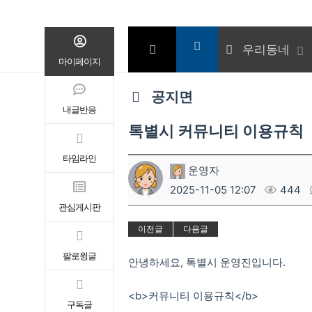
우리동네
마이페이지
공지면
내글반응
톡별시 커뮤니티 이용규칙
타임라인
운영자
2025-11-05 12:07
444
관심게시판
이전글
다음글
팔로윙글
안녕하세요, 톡별시 운영진입니다.
<b>커뮤니티 이용규칙</b>
구독글