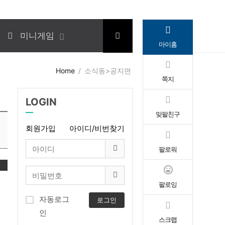
미니게임
마이홈
Home
소식동>공지면
쪽지
LOGIN
맞팔친구
회원가입
아이디/비번찾기
팔로워
변
팔로잉
자동로그
로그인
인
스크랩