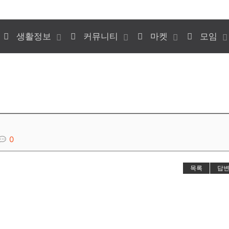
생활정보
커뮤니티
마켓
모임
0
목록
답