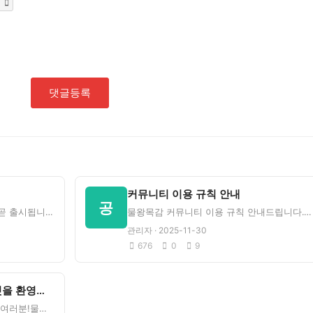
댓글등록
커뮤니티 이용 규칙 안내
공
물왕목감 커뮤니티 모바일 앱이 곧 출시됩니다!언제 어디서나 편리하게 동네 소식을 확인하세요.출시 일정은 추후
물왕목감 커뮤니티 이용 규칙 안내드립니다.1. 상호 존중: 다른 회원을 존중해주세요2. 광고 금지: 무분별한
관리자 · 2025-11-30
676
0
9
물왕목감 커뮤니티에 오신 것을 환영합니다!
안녕하세요, 물왕목감 지역 주민 여러분!물왕동, 목감동 주민들을 위한 지역 커뮤니티에 오신 것을 환영합니다.