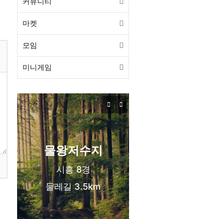
커뮤니티
마켓
모임
미니게임
목감동
서해선 목감역
신도시 생활권
물왕저수지
시흥 8경
둘레길 3.5km