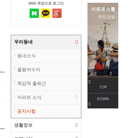
SNS 계정으로 로그인
편리한 교통
이웃과 소통
서해선
주민 모임
우리동네
동네소식
물왕저수지
목감역 출퇴근
TOP
아파트 소식
DOWN
공지사항
생활정보