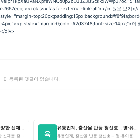
elprTkpXaUVaNXpfeWNQd0p2bDJuZ3BSckkxWWp3?oc=5' ta
lor:#667eea;'><i class='fas fa-external-link-alt'></i> 원문 보기</
 style="margin-top:20px;padding:15px;background:#f8f9fa;bord
us:4px;"><p style="margin:0;color:#2d3748;font-size:14px;">이
/div>
등록된 댓글이 없습니다.
층간소음 완화 ' 유아매트', 다양한 신제품 출시로 봄맞이 경쟁 - 데일…
유통업계, 출산율 반등 청신호... 영∙유아용 신제품 출시 잇따라 - 뉴…
육
층간소음 완화 ' 유아매트', 다양한 신제품 출시로 봄맞이 경쟁&nbsp;&nbsp;데일리경제 원문 보기
유통업계, 출산율 반등 청신호... 영∙유아용 신제품 출시 잇따라&nbsp;&nbsp;뉴스락 원문 보기이