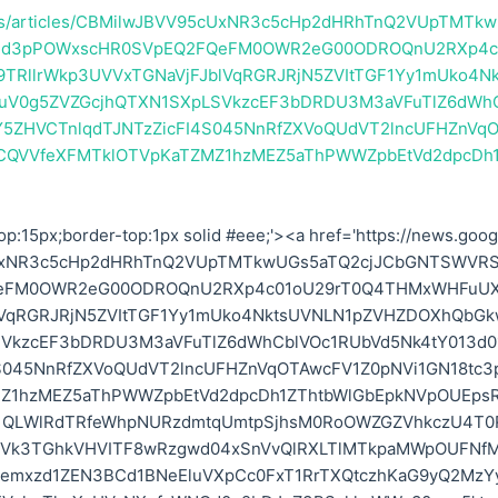
/rss/articles/CBMilwJBVV95cUxNR3c5cHp2dHRhTnQ2VUpTMTk
md3pPOWxscHR0SVpEQ2FQeFM0OWR2eG00ODROQnU2RXp4c
TRllrWkp3UVVxTGNaVjFJblVqRGRJRjN5ZVItTGF1Yy1mUko4Nk
uV0g5ZVZGcjhQTXN1SXpLSVkzcEF3bDRDU3M3aVFuTlZ6dWh
Y5ZHVCTnlqdTJNTzZicFI4S045NnRfZXVoQUdVT2lncUFHZnVq
oCQVVfeXFMTklOTVpKaTZMZ1hzMEZ5aThPWWZpbEtVd2dpcDh
p:15px;border-top:1px solid #eee;'><a href='https://news.goog
95cUxNR3c5cHp2dHRhTnQ2VUpTMTkwUGs5aTQ2cjJCbGNTSWVR
FM0OWR2eG00ODROQnU2RXp4c01oU29rT0Q4THMxWHFuUX
lVqRGRJRjN5ZVItTGF1Yy1mUko4NktsUVNLN1pZVHZDOXhQbGk
VkzcEF3bDRDU3M3aVFuTlZ6dWhCblVOc1RUbVd5Nk4tY013d0
S045NnRfZXVoQUdVT2lncUFHZnVqOTAwcFV1Z0pNVi1GN18tc3
Z1hzMEZ5aThPWWZpbEtVd2dpcDh1ZThtbWlGbEpkNVpOUEps
U1QLWlRdTRfeWhpNURzdmtqUmtpSjhsM0RoOWZGZVhkczU4T0
3YVk3TGhkVHVITF8wRzgwd04xSnVvQlRXLTlMTkpaMWpOUFNf
vemxzd1ZEN3BCd1BNeEluVXpCc0FxT1RrTXQtczhKaG9yQ2MzY