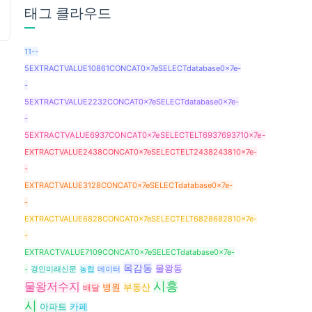
태그 클라우드
11--
5EXTRACTVALUE10861CONCAT0x7eSELECTdatabase0x7e-
-
5EXTRACTVALUE2232CONCAT0x7eSELECTdatabase0x7e-
-
5EXTRACTVALUE6937CONCAT0x7eSELECTELT6937693710x7e-
EXTRACTVALUE2438CONCAT0x7eSELECTELT2438243810x7e-
-
EXTRACTVALUE3128CONCAT0x7eSELECTdatabase0x7e-
-
EXTRACTVALUE6828CONCAT0x7eSELECTELT6828682810x7e-
-
EXTRACTVALUE7109CONCAT0x7eSELECTdatabase0x7e-
목감동
물왕동
-
경인미래신문
농협
데이터
시흥
물왕저수지
배달
병원
부동산
시
아파트
카페