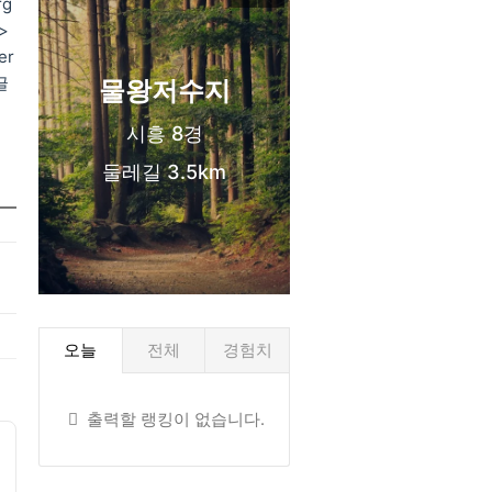
rg
신도시 생활권
a>
er
 글
물왕저수지
시흥 8경
둘레길 3.5km
오늘
전체
경험치
출력할 랭킹이 없습니다.