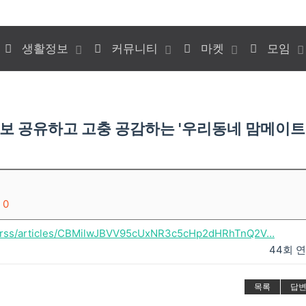
생활정보
커뮤니티
마켓
모임
보 공유하고 고충 공감하는 '우리동네 맘메이트
0
m/rss/articles/CBMilwJBVV95cUxNR3c5cHp2dHRhTnQ2V…
44회 
목록
답