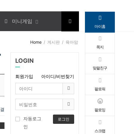
미니게임
마이홈
Home
게시판
육아맘
쪽지
'
LOGIN
맞팔친구
회원가입
아이디/비번찾기
팔로워
연결
팔로잉
자동로그
로그인
변
인
스크랩