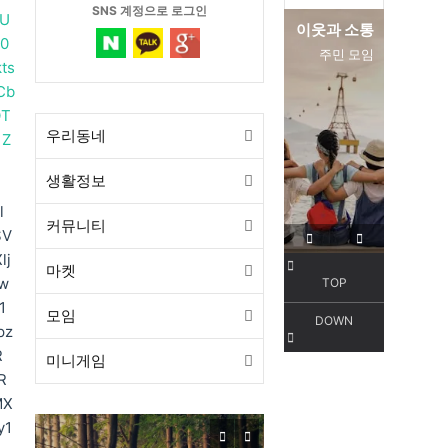
SNS 계정으로 로그인
wU
이웃과 소통
편리한 
0
주민 모임
서
ts
Cb
OT
우리동네
1Z
생활정보
l
커뮤니티
SV
lj
마켓
w
TOP
1
모임
DOWN
pz
R
미니게임
목감동
R
MX
서해선 목감역
y1