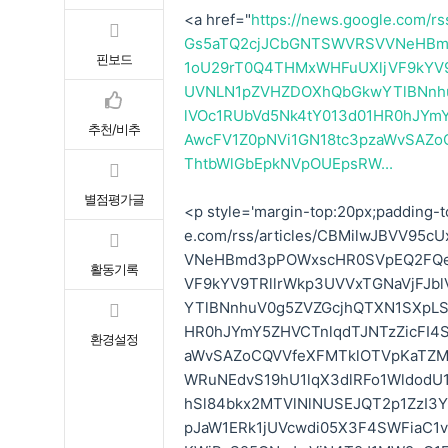
<a href="
https://news.google.com
Gs5aTQ2cjJCbGNTSWVRSVVNeHB
핀보드
1oU29rT0Q4THMxWHFuUXljVF9kYV9
UVNLN1pZVHZDOXhQbGkwYTlBNnh
lVOc1RUbVd5Nk4tY013d01HR0hJYm
추천/비추
AwcFV1Z0pNVi1GN18tc3pzaWvSAZ
ThtbWlGbEpkNVpOUEpsRW...
별점평가글
<p style='margin-top:20px;padding-to
e.com/rss/articles/CBMilwJBVV
VNeHBmd3pPOWxscHR0SVpEQ2FQe
활동기록
VF9kYV9TRllrWkp3UVVxTGNaVjFJb
YTlBNnhuV0g5ZVZGcjhQTXN1SXpLS
HR0hJYmY5ZHVCTnlqdTJNTzZicFI4
환경설정
aWvSAZoCQVVfeXFMTklOTVpKaTZM
WRuNEdvS19hU1lqX3dlRFo1Wldod
hSl84bkx2MTVlNlNUSEJQT2p1ZzI
pJaW1ERk1jUVcwdi05X3F4SWFiaC1