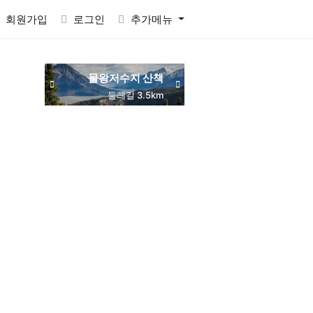
회원가입
로그인
추가메뉴
물왕저수지 산책
동네 맛집 탐방
둘레길 3.5km
주민 추천
RACTVALUE6937CONCAT0x7eSELECTELT6937693710x7e-