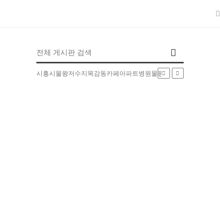
인기검색어
시흥시
물왕저수지
목감동
카페
아파트
병원
물왕동
부동산
배달
5EXT