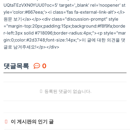
UQtaTEzVXN0YUU0?oc=5' target='_blank' rel='noopener' st
yle='color:#667eea;'><i class='fas fa-external-link-alt'></i>
원문 보기</a></p><div class="discussion-prompt" style
="margin-top:20px;padding:15px;background:#f8f9fa;borde
r-left:3px solid #718096;border-radius:4px;"><p style="mar
gin:0;color:#2d3748;font-size:14px;">이 글에 대한 의견을 댓
글로 남겨주세요!</p></div>
댓글목록
0
등록된 댓글이 없습니다.
이 게시판의 인기 글