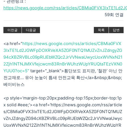
- 관련링크 :
https://news.google.com/rss/articles/CBMia0FVX3lxTE1L
59회 연결
이전글
다음글
목록
답변
<a href="
https://news.google.com/rss/articles/CBMia0FVX
3lxTE1Ld2JGWFpDOXRVeXA5ZGF0NTQ1MUZvZnJZdngyZG
94cXBZRVBLc09pRlJEbWZQc2JrVVNwaUwycUoxWVNxN21
2Zjh1NTNJMXVfejcwcm83RnBrWUhzWUpYRUQtaTEzVXN0
YUU0?oc=5"
target="_blank">횡단보도 표지판, ‘철판’ 아닌 안
전교재로… 유아 눈높이 틈새 안전교육 확산</a>&nbsp;&nbsp;
베이비뉴스
<p style='margin-top:20px;padding-top:15px;border-top:1p
x solid #eee;'><a href='https://news.google.com/rss/article
s/CBMia0FVX3lxTE1Ld2JGWFpDOXRVeXA5ZGF0NTQ1MUZ
vZnJZdngyZG94cXBZRVBLc09pRlJEbWZQc2JrVVNwaUwyc
UoxWVNxN212Zjh1NTNJMXVfejcwcm83RnBrWUhzWUpYR