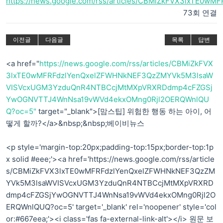
https://news.google.com/rss/articles/CBMiZkFVX3lxTE0wM
73회 연결
이전글
다음글
목록
답변
<a href="
https://news.google.com/rss/articles/CBMiZkFVX
3lxTE0wMFRFdzlYenQxelZFWHNkNEF3QzZMYVk5M3lsaW
VISVcxUGM3YzduQnR4NTBCcjMtMXpVRXRDdmp4cFZGSj
YwOGNVTTJ4WnNsa19vWVd4ekxOMng0Rjl2OERQWnlQU
Q?oc=5"
target="_blank">[맘스팁] 위험한 행동 하는 아이, 어
떻게 할까?</a>&nbsp;&nbsp;베이비뉴스
<p style='margin-top:20px;padding-top:15px;border-top:1p
x solid #eee;'><a href='https://news.google.com/rss/article
s/CBMiZkFVX3lxTE0wMFRFdzlYenQxelZFWHNkNEF3QzZM
YVk5M3lsaWVISVcxUGM3YzduQnR4NTBCcjMtMXpVRXRD
dmp4cFZGSjYwOGNVTTJ4WnNsa19vWVd4ekxOMng0Rjl2O
ERQWnlQUQ?oc=5' target='_blank' rel='noopener' style='col
or:#667eea;'><i class='fas fa-external-link-alt'></i> 원문 보