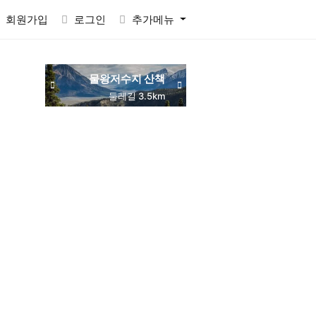
회원가입
로그인
추가메뉴
물왕저수지 산책
동네 맛집 탐방
둘레길 3.5km
주민 추천
RACTVALUE6937CONCAT0x7eSELECTELT6937693710x7e-