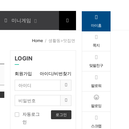
미니게임
마이홈
Home
생활동>맛집면
쪽지
LOGIN
맞팔친구
회원가입
아이디/비번찾기
팔로워
록
팔로잉
자동로그
로그인
인
스크랩