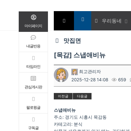
우리동네
마이페이지
맛집면
내글반응
[목감] 스냅애비뉴
타임라인
최고관리자
2025-12-28 14:08
659
관심게시판
이전글
다음글
팔로윙글
스냅애비뉴
주소: 경기도 시흥시 목감동
카테고리: 분식
구독글