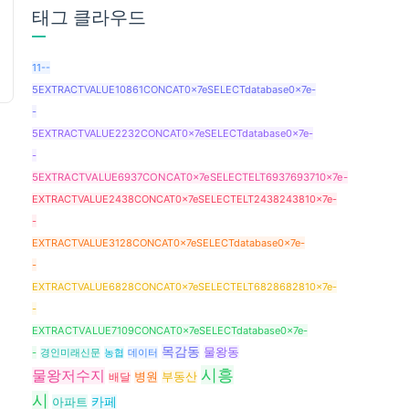
태그 클라우드
11--
5EXTRACTVALUE10861CONCAT0x7eSELECTdatabase0x7e-
-
5EXTRACTVALUE2232CONCAT0x7eSELECTdatabase0x7e-
-
5EXTRACTVALUE6937CONCAT0x7eSELECTELT6937693710x7e-
EXTRACTVALUE2438CONCAT0x7eSELECTELT2438243810x7e-
-
EXTRACTVALUE3128CONCAT0x7eSELECTdatabase0x7e-
-
EXTRACTVALUE6828CONCAT0x7eSELECTELT6828682810x7e-
-
EXTRACTVALUE7109CONCAT0x7eSELECTdatabase0x7e-
목감동
물왕동
-
경인미래신문
농협
데이터
시흥
물왕저수지
배달
병원
부동산
시
아파트
카페