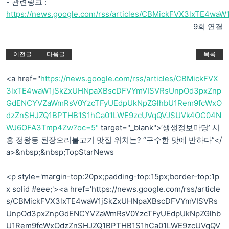
- 관련링크 :
https://news.google.com/rss/articles/CBMickFVX3lxTE4w
9회 연결
이전글
다음글
목록
<a href="
https://news.google.com/rss/articles/CBMickFVX
3lxTE4waW1jSkZxUHNpaXBscDFVYmVISVRsUnpOd3pxZnp
GdENCYVZaWmRsV0YzcTFyUEdpUkNpZGlhbU1Rem9fcWxO
dzZnSHJZQ1BPTHB1S1hCa01LWE9zcUVqQVJSUVk4OC04N
WJ6OFA3Tmp4Zw?oc=5"
target="_blank">‘생생정보마당’ 시
흥 정왕동 된장오리불고기 맛집 위치는? “구수한 맛에 반하다”</
a>&nbsp;&nbsp;TopStarNews
<p style='margin-top:20px;padding-top:15px;border-top:1p
x solid #eee;'><a href='https://news.google.com/rss/article
s/CBMickFVX3lxTE4waW1jSkZxUHNpaXBscDFVYmVISVRs
UnpOd3pxZnpGdENCYVZaWmRsV0YzcTFyUEdpUkNpZGlhb
U1Rem9fcWxOdzZnSHJZQ1BPTHB1S1hCa01LWE9zcUVqQV