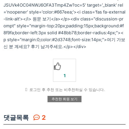
JSUVk4OC04NWJ6OFA3Tmp4Zw?oc=5' target='_blank' rel
='noopener' style='color:#667eea;'><i class='fas fa-external
-link-alt'></i> 원문 보기</a></p><div class="discussion-pr
ompt" style="margin-top:20px;padding:15px;background:#f
8f9fa;border-left:3px solid #48bb78;border-radius:4px;"><
p style="margin:0;color:#2d3748;font-size:14px;">여기 가보
신 분 계세요? 후기 남겨주세요.</p></div>
1
로그인 후 추천 또는 비추천하실 수 있습니다.
추천한 회원 보기
댓글목록
2