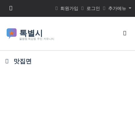
본문 바로가기
메뉴 버튼
회원가입
로그인
추가메뉴
검색
맛집면