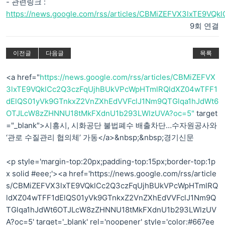
- 관련링크 :
https://news.google.com/rss/articles/CBMiZEFVX3lxTE9VQ
9회 연결
이전글
다음글
목록
<a href="
https://news.google.com/rss/articles/CBMiZEFVX
3lxTE9VQklCc2Q3czFqUjhBUkVPcWpHTmlRQldXZ04wTFF1
dElQS01yVk9GTnkxZ2VnZXhEdVVFclJ1Nm9QTGlqa1hJdWt6
OTJLcW8zZHNNU18tMkFXdnU1b293LWlzUVA?oc=5"
target
="_blank">시흥시, 시화공단 불법폐수 배출차단…수자원공사와
‘관로 수질관리 협의체’ 가동</a>&nbsp;&nbsp;경기신문
<p style='margin-top:20px;padding-top:15px;border-top:1p
x solid #eee;'><a href='https://news.google.com/rss/article
s/CBMiZEFVX3lxTE9VQklCc2Q3czFqUjhBUkVPcWpHTmlRQ
ldXZ04wTFF1dElQS01yVk9GTnkxZ2VnZXhEdVVFclJ1Nm9Q
TGlqa1hJdWt6OTJLcW8zZHNNU18tMkFXdnU1b293LWlzUV
A?oc=5' target='_blank' rel='noopener' style='color:#667ee