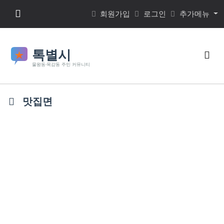
본문 바로가기
메뉴 버튼
회원가입
로그인
추가메뉴
검색
맛집면