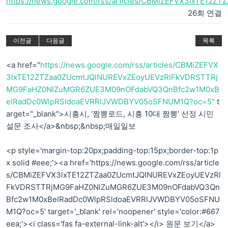
https://news.google.com/rss/articles/CBMiZEFVX3lxTE12Z
26회 연결
이전글
다음글
목록
<a href="
https://news.google.com/rss/articles/CBMiZEFVX
3lxTE12ZTZaa0ZUcmtJQlNUREVxZEoyUEVzRlFkVDRSTTRj
MG9FaHZ0NlZuMGR6ZUE3M09nOFdabVQ3QnBfc2w1M0xB
elRadDc0WlpRSldoaEVRRlJVWDBYV05oSFNUM1Q?oc=5"
t
arget="_blank">시흥시, ‘짬뽕로드, 시흥 10대 짬뽕’ 선정 시민
설문 조사</a>&nbsp;&nbsp;매일일보
<p style='margin-top:20px;padding-top:15px;border-top:1p
x solid #eee;'><a href='https://news.google.com/rss/article
s/CBMiZEFVX3lxTE12ZTZaa0ZUcmtJQlNUREVxZEoyUEVzRl
FkVDRSTTRjMG9FaHZ0NlZuMGR6ZUE3M09nOFdabVQ3Qn
Bfc2w1M0xBelRadDc0WlpRSldoaEVRRlJVWDBYV05oSFNU
M1Q?oc=5' target='_blank' rel='noopener' style='color:#667
eea;'><i class='fas fa-external-link-alt'></i> 원문 보기</a>