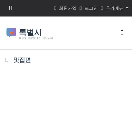
본문 바로가기
메뉴 버튼
회원가입
로그인
추가메뉴
검색
맛집면