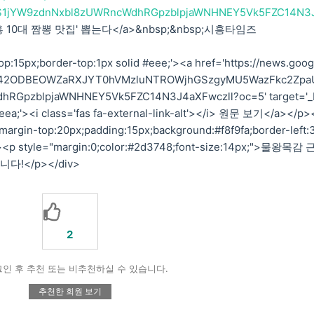
S1jYW9zdnNxbl8zUWRncWdhRGpzblpjaWNHNEY5Vk5FZC14N3
'시흥 10대 짬뽕 맛집' 뽑는다</a>&nbsp;&nbsp;시흥타임즈
p:15px;border-top:1px solid #eee;'><a href='https://news.goog
lxTE42ODBEOWZaRXJYT0hVMzluNTROWjhGSzgyMU5WazFkc2Zpa
RGpzblpjaWNHNEY5Vk5FZC14N3J4aXFwczll?oc=5' target='_
7eea;'><i class='fas fa-external-link-alt'></i> 원문 보기</a></p>
"margin-top:20px;padding:15px;background:#f8f9fa;border-left:
;"><p style="margin:0;color:#2d3748;font-size:14px;">물왕목감 
!</p></div>
2
인 후 추천 또는 비추천하실 수 있습니다.
추천한 회원 보기