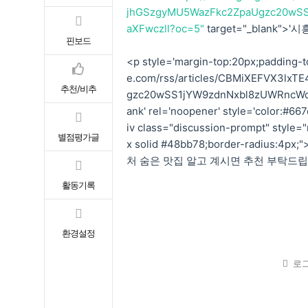
jhGSzgyMU5WazFkc2ZpaUgzc20wS
aXFwczll?oc=5"
target="_blank">
핀보드
<p style='margin-top:20px;padding-to
e.com/rss/articles/CBMiXEFVX3
추천/비추
gzc20wSS1jYW9zdnNxbl8zUWRncWdh
ank' rel='noopener' style='color:#66
iv class="discussion-prompt" style=
별점평가글
x solid #48bb78;border-radius:4px
처 숨은 맛집 알고 계시면 추천 부탁드립니다
활동기록
환경설정
로그