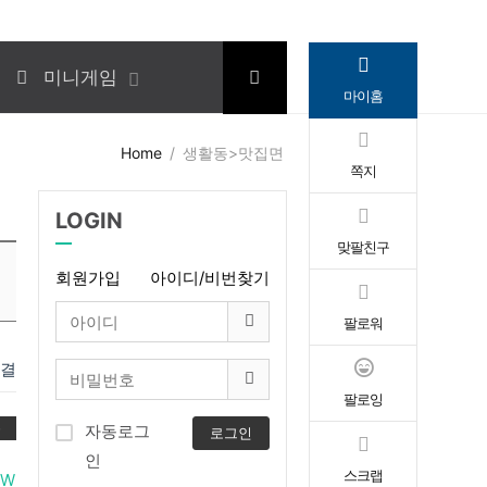
미니게임
마이홈
Home
생활동>맛집면
쪽지
LOGIN
맞팔친구
회원가입
아이디/비번찾기
팔로워
연결
팔로잉
록
자동로그
로그인
인
스크랩
OW