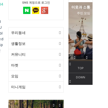
SNS 계정으로 로그인
J4
이웃과 소통
편리한 
주민 모임
서
l
U
우리동네
bl
<d
생활정보
3p
근
커뮤니티
마켓
TOP
모임
DOWN
미니게임
목감동
서해선 목감역