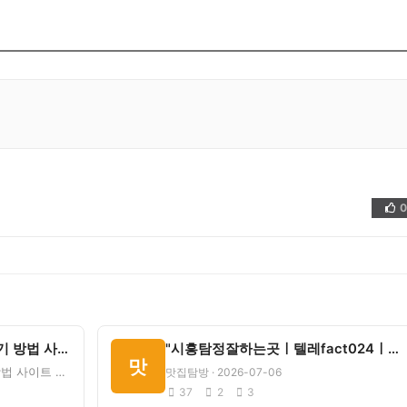
0
👍
시흥시청파크골프장 예약하기 방법 사이트 맛집 위치 가격 - 브런치
"시흥탐정잘하는곳ㅣ텔레fact024ㅣ실력있는탐정, 추천사설탐정, 진짜탐정…
맛
시흥시청파크골프장 예약하기 방법 사이트 맛집 위치 가격&nbsp;&nbsp;브런치 원문 보기물왕목감 근처
맛집탐방 · 2026-07-06
37
2
3