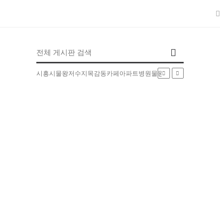
인기검색어
시흥시
물왕저수지
목감동
카페
아파트
병원
물왕동
부동산
배달
5EXT