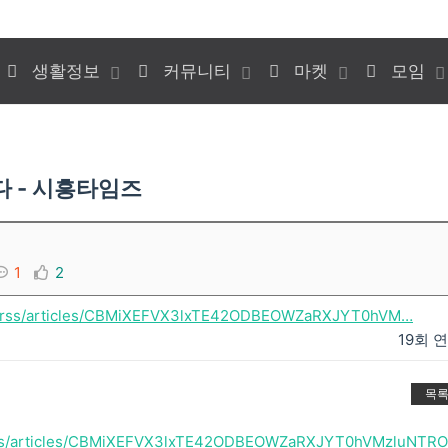
생활정보
커뮤니티
마켓
모임
는다 - 시흥타임즈
1
2
om/rss/articles/CBMiXEFVX3lxTE42ODBEOWZaRXJYT0hVM…
19회 
목
/rss/articles/CBMiXEFVX3lxTE42ODBEOWZaRXJYT0hVMzluNTR