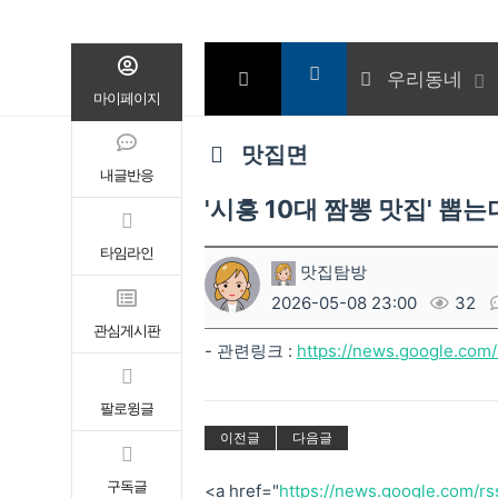
우리동네
마이페이지
맛집면
내글반응
'시흥 10대 짬뽕 맛집' 뽑
타임라인
맛집탐방
2026-05-08 23:00
32
관심게시판
- 관련링크 :
https://news.google.c
팔로윙글
이전글
다음글
구독글
<a href="
https://news.google.com