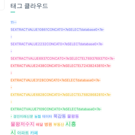
태그 클라우드
11--
5EXTRACTVALUE10861CONCAT0x7eSELECTdatabase0x7e-
-
5EXTRACTVALUE2232CONCAT0x7eSELECTdatabase0x7e-
-
5EXTRACTVALUE6937CONCAT0x7eSELECTELT6937693710x7e-
EXTRACTVALUE2438CONCAT0x7eSELECTELT2438243810x7e-
-
EXTRACTVALUE3128CONCAT0x7eSELECTdatabase0x7e-
-
EXTRACTVALUE6828CONCAT0x7eSELECTELT6828682810x7e-
-
EXTRACTVALUE7109CONCAT0x7eSELECTdatabase0x7e-
목감동
물왕동
-
경인미래신문
농협
데이터
시흥
물왕저수지
배달
병원
부동산
시
아파트
카페