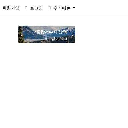
회원가입
로그인
추가메뉴
물왕저수지 산책
동네 맛집 탐방
둘레길 3.5km
주민 추천
RACTVALUE6937CONCAT0x7eSELECTELT6937693710x7e-