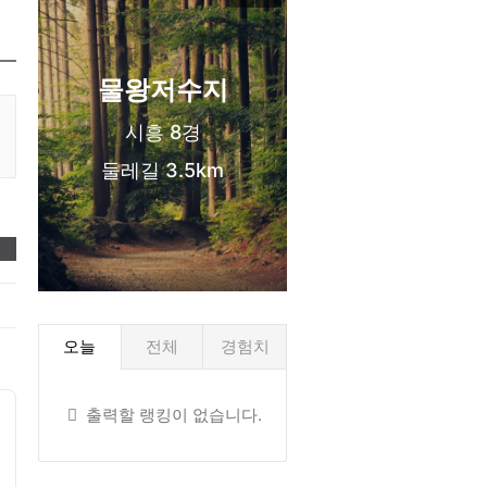
신도시 생활권
물왕저수지
시흥 8경
둘레길 3.5km
❤️
오늘
전체
경험치
출력할 랭킹이 없습니다.