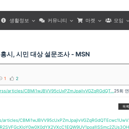
생활정보
커뮤니티
마켓
모임
시, 시민 대상 설문조사 - MSN
1
2
m/rss/articles/CBMi1wJBVV95cUxPZmJpajlvVGZqRGdQT…
25회 
목
/rss/articles/CBMi1wJBVV95cUxPZmJpajlvVGZqRGdQTEcwc1UwV
R2SVFGcXloY0w0X0dYX2VXcC1EQW9UV1poa1lSSmc2ZUs3OH