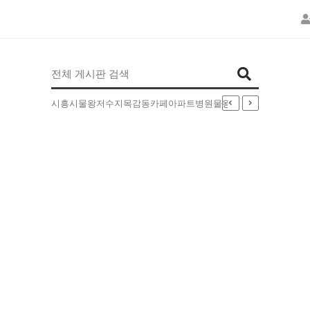
인기검색어
시흥시
물왕저수지
목감동
카페
아파트
병원
물왕동
부동산
배달
5EXT