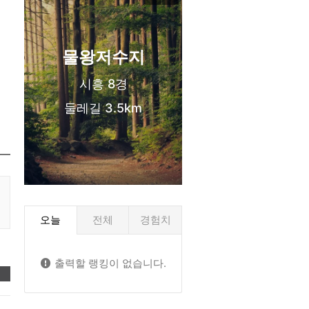
신도시 생활권
물왕저수지
시흥 8경
둘레길 3.5km
오늘
전체
경험치
출력할 랭킹이 없습니다.
❤️