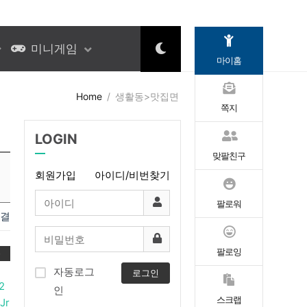
미니게임
마이홈
Home
생활동>맛집면
쪽지
LOGIN
맞팔친구
회원가입
아이디/비번찾기
팔로워
연결
팔로잉
록
자동로그
로그인
2
인
스크랩
Jr