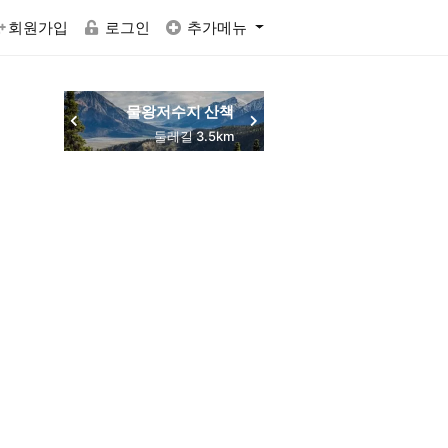
회원가입
로그인
추가메뉴
물왕저수지 산책
동네 맛집 탐방
둘레길 3.5km
주민 추천
RACTVALUE6937CONCAT0x7eSELECTELT6937693710x7e-