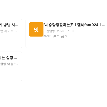
시흥시청파크골프장 예약하기 방법 사이트 맛집 위치 가격 - 브런치
"시흥탐정잘하는곳ㅣ텔레fact024ㅣ실력있는탐정, 추천사설탐정, 진짜탐정…
맛
시흥시청파크골프장 예약하기 방법 사이트 맛집 위치 가격&nbsp;&nbsp;브런치 원문 보기물왕목감 근처
맛집탐방 · 2026-07-06
37
2
3
"가을 정취 물씬, 단풍 속 달리는 힐링 여행!" 대한민국 자전거 여행 …
"가을 정취 물씬, 단풍 속 달리는 힐링 여행!" 대한민국 자전거 여행 코스 5선&nbsp;&nbsp;여행톡