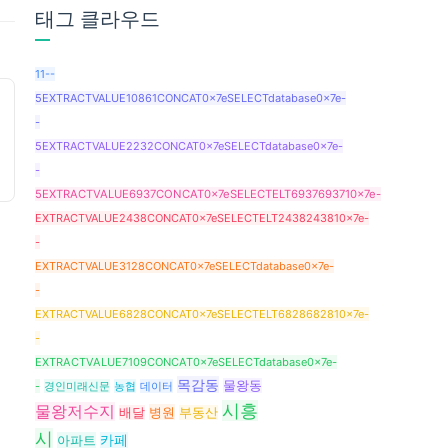
태그 클라우드
11--
5EXTRACTVALUE10861CONCAT0x7eSELECTdatabase0x7e-
-
5EXTRACTVALUE2232CONCAT0x7eSELECTdatabase0x7e-
-
5EXTRACTVALUE6937CONCAT0x7eSELECTELT6937693710x7e-
EXTRACTVALUE2438CONCAT0x7eSELECTELT2438243810x7e-
-
EXTRACTVALUE3128CONCAT0x7eSELECTdatabase0x7e-
-
EXTRACTVALUE6828CONCAT0x7eSELECTELT6828682810x7e-
-
EXTRACTVALUE7109CONCAT0x7eSELECTdatabase0x7e-
목감동
물왕동
-
경인미래신문
농협
데이터
시흥
물왕저수지
병원
배달
부동산
시
아파트
카페