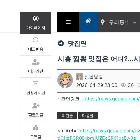
우리동네
마이페이지
맛집면
내글반응
시흥 짬뽕 맛집은 어디?…시흥
타임라인
맛집탐방
2026-04-29 23:00
36
관심게시판
- 관련링크 :
https://news.google.co
팔로윙글
이전글
다음글
<a href="
https://news.google.com
구독글
dONzR3R08xbm1UZEo2R01xaEw3eH