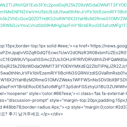
YWs2TlJlNVlQX1Exb3FXc2podGxjR25kZ09zWDdaOWM1T3FYOE
Zm1MeENFN2VwVmU5bU9JdU5wa0thNnJrVFk1bVEzemRlY1lBc
m5kZVhEcGoxQ0Z0THdKS2lsRW16X2tYaHBzM2RmeG1OMVZW
3RWbGJxYmxLVndSb09HMHg0azFmY1BrbERocDE5a1otMFg1T
p:15px;border-top:1px solid #eee;'><a href='https://news.goog
5cUxPZmJpajlvVGZqRGdQTEcwc1UwV2dONzR3R08xbm1UZEo2R0
cC1EQW9UV1poa1lSSmc2ZUs3OHJrR1RfVDRVdlhhZHFQaWd0a
dGxjR25kZ09zWDdaOWM1T3FYOENYMXdEQ2ZlbTlPNjJZR2ZJc
wa0thNnJrVFk1bVEzemRlY1lBcHN3SGRNVzdlSGVaRmRsb01
RW16X2tYaHBzM2RmeG1OMVZWeks1WFFWSnNsSDV0bXBFSD
azFmY1BrbERocDE5a1otMFg1T3pSdnFGSzhyUi1BU3ZUWWh
l='noopener' style='color:#667eea;'><i class='fas fa-external-l
s="discussion-prompt" style="margin-top:20px;padding:15px;
lid #48bb78;border-radius:4px;"><p style="margin:0;color:#2d3
계세요? 후기 남겨주세요.</p></div>