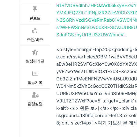
R1RfVDRVdlhhZHFQaWd0akxyVEZw
YMXdEQ2ZlbTlPNjJZR2ZJcV9Gb3Zf
핀보드
N3SGRNVzdlSGVaRmRsb01vSW04N
s1WFFWSnNsSDV0bXBFSDVaUURkU
SdnFGSzhyUi1BU3ZUWWhncV...
추천/비추
<p style='margin-top:20px;padding-to
e.com/rss/articles/CBMi1wJBVV9
별점평가글
aEw3eHR2SVFGcXloY0w0X0dYX2VX
yVEZwYWs2TlJlNVlQX1Exb3FXc2po
Gb3ZfZm1MeENFN2VwVmU5bU9JdU5
활동기록
W04Nm5kZVhEcGoxQ0Z0THdKS2ls
UURkU3RWbGJxYmxLVndSb09HMHg0
V9tLTZTZWxF?oc=5' target='_blank' re
환경설정
k-alt'></i> 원문 보기</a></p><div clas
ckground:#f8f9fa;border-left:3px so
8;font-size:14px;">여기 가보신 분 