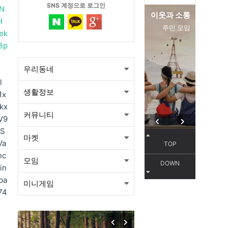
SNS 계정으로 로그인
N
이웃과 소통
편리한 
H
주민 모임
서
ek
3p
우리동네
l
생활정보
1x
kx
커뮤니티
V9
vS
마켓
Va
TOP
nc
모임
DOWN
in
ba
미니게임
목감동
74
서해선 목감역