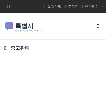
본문 바로가기
메뉴 버튼
회원가입
로그인
추가메뉴
검색
중고판매