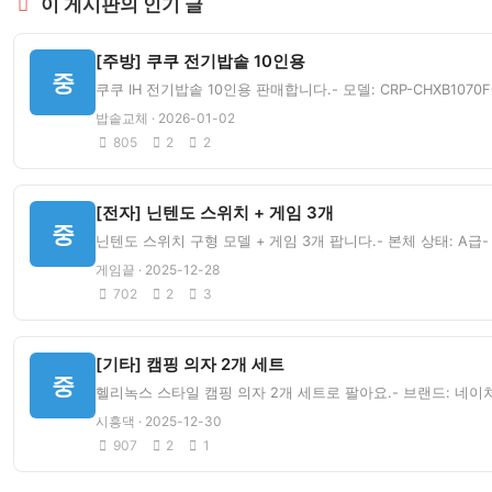
이 게시판의 인기 글
[주방] 쿠쿠 전기밥솥 10인용
중
쿠쿠 IH 전기밥솥 10인용 판매합니다.- 모델: CRP-CHXB1070
밥솥교체 · 2026-01-02
805
2
2
[전자] 닌텐도 스위치 + 게임 3개
중
닌텐도 스위치 구형 모델 + 게임 3개 팝니다.- 본체 상태: A급-
게임끝 · 2025-12-28
702
2
3
[기타] 캠핑 의자 2개 세트
중
헬리녹스 스타일 캠핑 의자 2개 세트로 팔아요.- 브랜드: 네이처하
시흥댁 · 2025-12-30
907
2
1