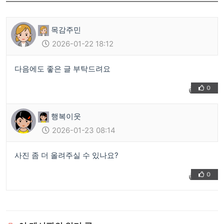
목감주민
2026-01-22 18:12
다음에도 좋은 글 부탁드려요
0
👍
❤️
행복이웃
2026-01-23 08:14
사진 좀 더 올려주실 수 있나요?
0
👍
❤️