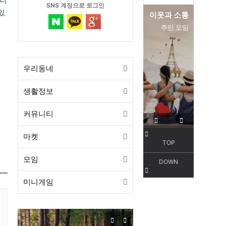
모니
SNS 계정으로 로그인
있
이웃과 소통
편리한 
주민 모임
서
우리동네
생활정보
커뮤니티
마켓
TOP
모임
DOWN
미니게임
목감동
서해선 목감역