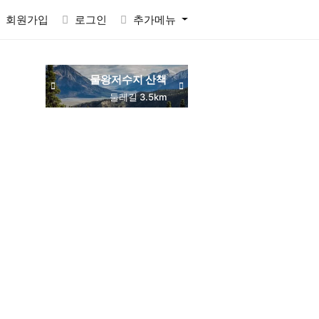
회원가입
로그인
추가메뉴
물왕저수지 산책
동네 맛집 탐방
둘레길 3.5km
주민 추천
RACTVALUE6937CONCAT0x7eSELECTELT6937693710x7e-