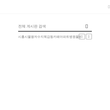
인기검색어
시흥시
물왕저수지
목감동
카페
아파트
병원
물왕동
부동산
배달
5EXT