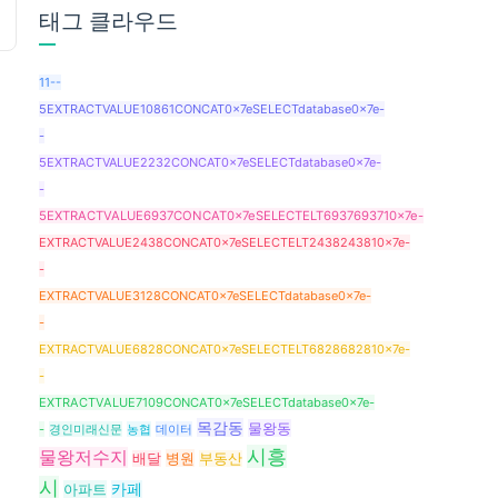
태그 클라우드
11--
5EXTRACTVALUE10861CONCAT0x7eSELECTdatabase0x7e-
-
5EXTRACTVALUE2232CONCAT0x7eSELECTdatabase0x7e-
-
5EXTRACTVALUE6937CONCAT0x7eSELECTELT6937693710x7e-
EXTRACTVALUE2438CONCAT0x7eSELECTELT2438243810x7e-
-
EXTRACTVALUE3128CONCAT0x7eSELECTdatabase0x7e-
-
EXTRACTVALUE6828CONCAT0x7eSELECTELT6828682810x7e-
-
EXTRACTVALUE7109CONCAT0x7eSELECTdatabase0x7e-
목감동
물왕동
-
경인미래신문
농협
데이터
시흥
물왕저수지
병원
배달
부동산
시
아파트
카페