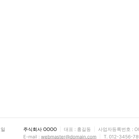
요일
주식회사 OOOO
|
대표 : 홍길동
|
사업자등록번호 : OO
E-mail :
webmaster@domain.com
|
T. 012-3456-78