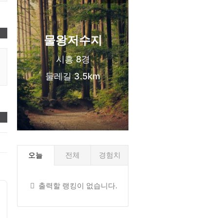
신도시 생활권
❤️
물왕저수지
시흥 8경
둘레길 3.5km
❤️
오늘
전체
경험치
출력할 랭킹이 없습니다.