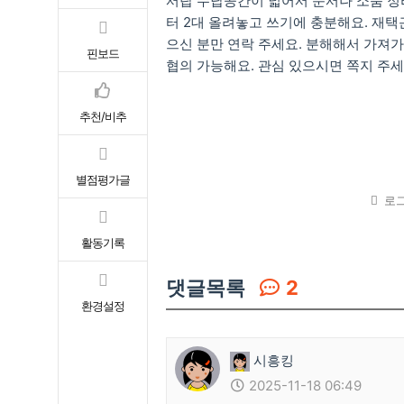
서랍 수납공간이 넓어서 문서나 소품 정리
터 2대 올려놓고 쓰기에 충분해요. 재택
으신 분만 연락 주세요. 분해해서 가져
핀보드
협의 가능해요. 관심 있으시면 쪽지 주세
추천/비추
별점평가글
로그
활동기록
댓글목록
2
환경설정
시흥킹
2025-11-18 06:49