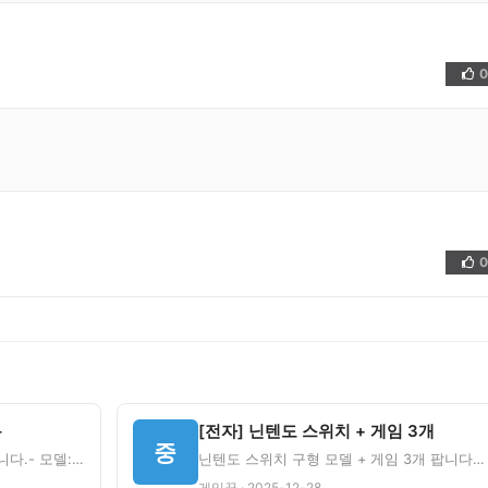
0
👍
0
👍
용
[전자] 닌텐도 스위치 + 게임 3개
중
쿠쿠 IH 전기밥솥 10인용 판매합니다.- 모델: CRP-CHXB1070FG- 사용기간: 1년 반- 내솥 상
닌텐도 스위치 구형 모델 + 게임 3개 팝니다.- 본체 상태: A급- 게임: 젤다 티어스, 마리오카트8, 동
게임끝 · 2025-12-28