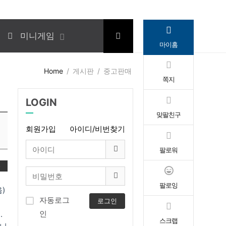
미니게임
마이홈
Home
게시판
중고판매
쪽지
LOGIN
맞팔친구
회원가입
아이디/비번찾기
팔로워
록
팔로잉
)
자동로그
로그인
인
.
스크랩