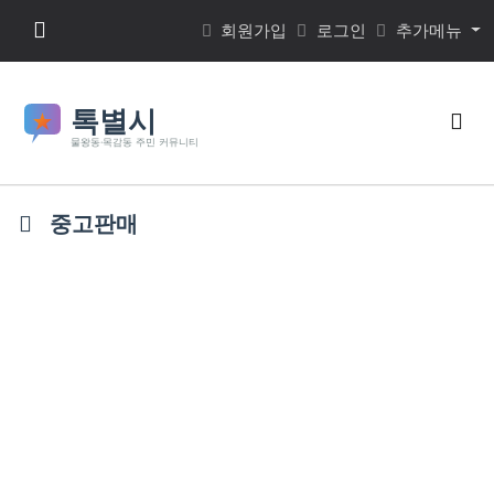
본문 바로가기
메뉴 버튼
회원가입
로그인
추가메뉴
검색
중고판매