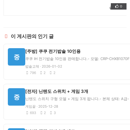
0
👍
❤️
이 게시판의 인기 글
[주방] 쿠쿠 전기밥솥 10인용
중
쿠쿠 IH 전기밥솥 10인용 판매합니다.- 모델: CRP-CHXB1070
밥솥교체 · 2026-01-02
796
2
2
[전자] 닌텐도 스위치 + 게임 3개
중
닌텐도 스위치 구형 모델 + 게임 3개 팝니다.- 본체 상태: A급-
게임끝 · 2025-12-28
693
2
3