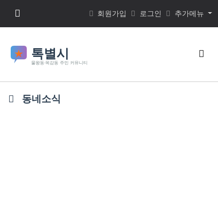
본문 바로가기
메뉴 버튼
회원가입
로그인
추가메뉴
검색
동네소식