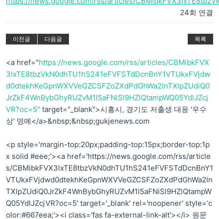
https://news.google.com/rss/articles/CBMibkFVX3lxTE8tb
24회 연결
이전글
다음글
목록
<a href="
https://news.google.com/rss/articles/CBMibkFVX
3lxTE8tbzVkN0dhTU1hS241eFVFSTdDcnBnY1VTUkxFVjdw
d0dtekhKeGpnWXVVeGZCSFZoZXdPdGhWa2lnTXlpZUdiQ0
JrZkF4WnBybGhyRUZvM1l5aFNiSl9HZlQtampWQ05YdlJZcj
VR?oc=5"
target="_blank">시흥시, 경기도 저출생 대응 '우수
상' 영예</a>&nbsp;&nbsp;gukjenews.com
<p style='margin-top:20px;padding-top:15px;border-top:1p
x solid #eee;'><a href='https://news.google.com/rss/article
s/CBMibkFVX3lxTE8tbzVkN0dhTU1hS241eFVFSTdDcnBnY1
VTUkxFVjdwd0dtekhKeGpnWXVVeGZCSFZoZXdPdGhWa2ln
TXlpZUdiQ0JrZkF4WnBybGhyRUZvM1l5aFNiSl9HZlQtampW
Q05YdlJZcjVR?oc=5' target='_blank' rel='noopener' style='c
olor:#667eea;'><i class='fas fa-external-link-alt'></i> 원문