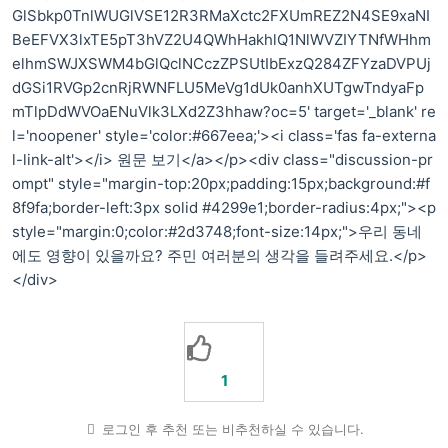
GlSbkp0TnlWUGlVSE12R3RMaXctc2FXUmREZ2N4SE9xaNI
BeEFVX3lxTE5pT3hVZ2U4QWhHakhlQ1NlWVZIYTNfWHhm
elhmSWJXSWM4bGlQclNCczZPSUtIbExzQ284ZFYzaDVPUj
dGSi1RVGp2cnRjRWNFLU5MeVg1dUk0anhXUTgwTndyaFp
mTlpDdWVOaENuVlk3LXd2Z3hhaw?oc=5' target='_blank' re
l='noopener' style='color:#667eea;'><i class='fas fa-externa
l-link-alt'></i> 원문 보기</a></p><div class="discussion-pr
ompt" style="margin-top:20px;padding:15px;background:#f
8f9fa;border-left:3px solid #4299e1;border-radius:4px;"><p
style="margin:0;color:#2d3748;font-size:14px;">우리 동네
에도 영향이 있을까요? 주민 여러분의 생각을 들려주세요.</p>
</div>
1
로그인 후 추천 또는 비추천하실 수 있습니다.