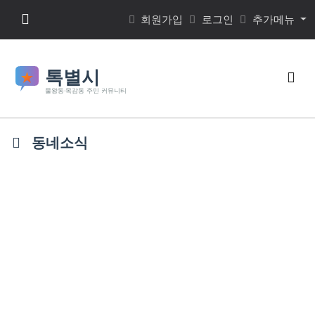
본문 바로가기
메뉴 버튼
회원가입
로그인
추가메뉴
검색
동네소식