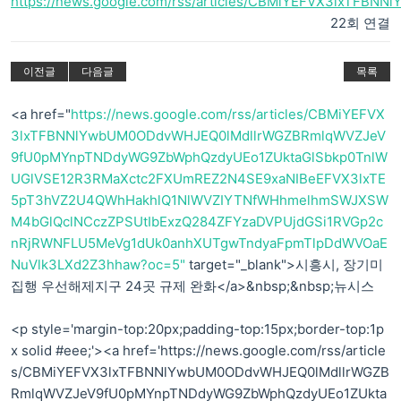
https://news.google.com/rss/articles/CBMiYEFVX3lxTFB
22회 연결
이전글
다음글
목록
<a href="
https://news.google.com/rss/articles/CBMiYEFVX
3lxTFBNNlYwbUM0ODdvWHJEQ0lMdllrWGZBRmlqWVZJeV
9fU0pMYnpTNDdyWG9ZbWphQzdyUEo1ZUktaGlSbkp0TnlW
UGlVSE12R3RMaXctc2FXUmREZ2N4SE9xaNIBeEFVX3lxTE
5pT3hVZ2U4QWhHakhlQ1NlWVZIYTNfWHhmelhmSWJXSW
M4bGlQclNCczZPSUtIbExzQ284ZFYzaDVPUjdGSi1RVGp2c
nRjRWNFLU5MeVg1dUk0anhXUTgwTndyaFpmTlpDdWVOaE
NuVlk3LXd2Z3hhaw?oc=5"
target="_blank">시흥시, 장기미
집행 우선해제지구 24곳 규제 완화</a>&nbsp;&nbsp;뉴시스
<p style='margin-top:20px;padding-top:15px;border-top:1p
x solid #eee;'><a href='https://news.google.com/rss/article
s/CBMiYEFVX3lxTFBNNlYwbUM0ODdvWHJEQ0lMdllrWGZB
RmlqWVZJeV9fU0pMYnpTNDdyWG9ZbWphQzdyUEo1ZUkta