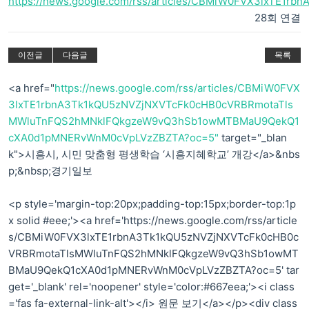
https://news.google.com/rss/articles/CBMiW0FVX3lxTE1r
28회 연결
이전글
다음글
목록
<a href="
https://news.google.com/rss/articles/CBMiW0FVX
3lxTE1rbnA3Tk1kQU5zNVZjNXVTcFk0cHB0cVRBRmotaTls
MWluTnFQS2hMNklFQkgzeW9vQ3hSb1owMTBMaU9QekQ1
cXA0d1pMNERvWnM0cVpLVzZBZTA?oc=5"
target="_blan
k">시흥시, 시민 맞춤형 평생학습 ‘시흥지혜학교’ 개강</a>&nbs
p;&nbsp;경기일보
<p style='margin-top:20px;padding-top:15px;border-top:1p
x solid #eee;'><a href='https://news.google.com/rss/article
s/CBMiW0FVX3lxTE1rbnA3Tk1kQU5zNVZjNXVTcFk0cHB0c
VRBRmotaTlsMWluTnFQS2hMNklFQkgzeW9vQ3hSb1owMT
BMaU9QekQ1cXA0d1pMNERvWnM0cVpLVzZBZTA?oc=5' tar
get='_blank' rel='noopener' style='color:#667eea;'><i class
='fas fa-external-link-alt'></i> 원문 보기</a></p><div class