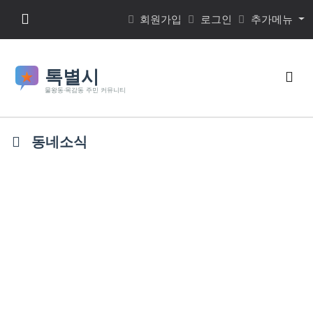
본문 바로가기
메뉴 버튼
회원가입
로그인
추가메뉴
검색
동네소식