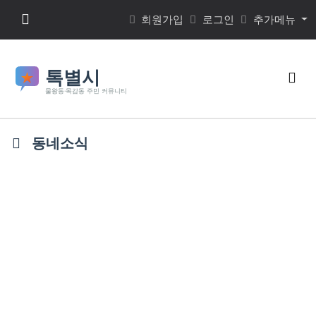
본문 바로가기
메뉴 버튼
회원가입
로그인
추가메뉴
검색
동네소식