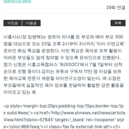
idxno=57845
29회 연결
이전글
다음글
목록
시흥시(시장 임병택)는 영유아 자녀를 둔 부모와 예비 부모 300
명을 대상으로 오는 23일 오후 2시부터 3시까지 ‘아이 수면교육’
온라인 화상 특강을 운영한다. 이번 특강은 육아로 외부 활동이
어려운 부모들도 쉽게 참여할 수 있도록 온라인으로 진행된다.
참가 신청은 시흥교육캠퍼스 ‘쏙(SSOC)’에서 7월 1일부터 선착
순으로 진행 중이다.강의는 유튜브 구독자 11만 명 이상을 보유
한 육아교육 전문가 곽윤철 아이연구소장이 맡는다. 곽 소장은
부모들에게 실질적인 육아 정보를 전달하며 활발한 강연 활동을
이어오고 있는 육
<p style='margin-top:20px;padding-top:15px;border-top:1p
x solid #eee;'><a href='http://www.shnews.net/news/article
View.html?idxno=57845' target='_blank' rel='noopener' styl
e='color:#667eea;'><i class='fas fa-external-link-alt'></i>