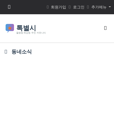
본문 바로가기
메뉴 버튼
회원가입
로그인
추가메뉴
검색
동네소식