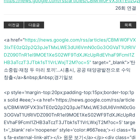
https://news.google.com/rss/articles/CBMiW0FVX3lxTE0
26회 연결
이전글
다음글
목록
<a href="
https://news.google.com/rss/articles/CBMiW0FVX
3lxTE0zQ2p2Q3pJeTMxLWE3dUl6VmN0cGo3OGVaT1UtRlV
DZ090TnR1el9MOE1XeS02WF9TdXJKcUpRdEVhaF9FcmI1Z
HB3aTczT3JTbk1sT1VrLWxjT2M?oc=5"
target="_blank">'탄
소중립·재정 두 마리 토끼'…시흥시, 공공 태양광발전으로 수익
창출</a>&nbsp;&nbsp;경기일보
<p style='margin-top:20px;padding-top:15px;border-top:1p
x solid #eee;'><a href='https://news.google.com/rss/article
s/CBMiW0FVX3lxTE0zQ2p2Q3pJeTMxLWE3dUl6VmN0cGo
3OGVaT1UtRlVDZ090TnR1el9MOE1XeS02WF9TdXJKcUpRd
EVhaF9FcmI1ZHB3aTczT3JTbk1sT1VrLWxjT2M?oc=5' targe
t='_blank' rel='noopener' style='color:#667eea;'><i class='fa
s fa-external-link-alt'></i> 원문 보기</a></p><div class="di