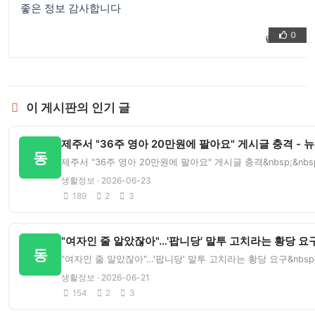
좋은 정보 감사합니다
0
👍
❤️
이 게시판의 인기 글
제주서 "36주 영아 20만원에 팔아요" 게시글 충격 - 
동
제주서 "36주 영아 20만원에 팔아요" 게시글 충격&nbsp;&n
생활정보 · 2026-06-23
189
2
3
"여자인 줄 알았잖아"…'팝니당' 말투 고치라는 황당 요구
동
"여자인 줄 알았잖아"…'팝니당' 말투 고치라는 황당 요구&nbsp
생활정보 · 2026-06-21
154
2
3