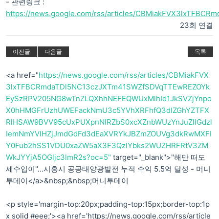
- 관련링크 :
https://news.google.com/rss/articles/CBMiakFVX3lxTFBC
23회 연결
이전글
다음글
목록
<a href="
https://news.google.com/rss/articles/CBMiakFVX
3lxTFBCRmdaTDl5NC13czJXTm41SWZfSDVqTTEwREZOYk
EySzRPV205NG8wTnZLQXhhNEFEQWUxMlhId1JkSVZjYnpo
X0hHMGFrUzhUWEFackNmU3c5YVhXRFhfQ3dIZGhYZTFX
RlHSAW9BVV95cUxPUXpnNlRZbS0xcXZnbWUzYnJuZllGdzl
IemNmYVlHZjJmdGdFd3dEaXVRYkJBZmZOUVg3dkRwMXFI
Y0Fub2hSS1VDU0xaZW5aX3F3QzlYbks2WUZHRFRtV3ZM
WkJYYjA5OGljc3lmR2s?oc=5"
target="_blank">"해만 떠도
세수입이"…시흥시 공공태양광발전 누적 수익 5.5억 달성 - 머니
투데이</a>&nbsp;&nbsp;머니투데이
<p style='margin-top:20px;padding-top:15px;border-top:1p
x solid #eee;'><a href='https://news.google.com/rss/article