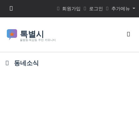
본문 바로가기
메뉴 버튼
회원가입
로그인
추가메뉴
검색
동네소식