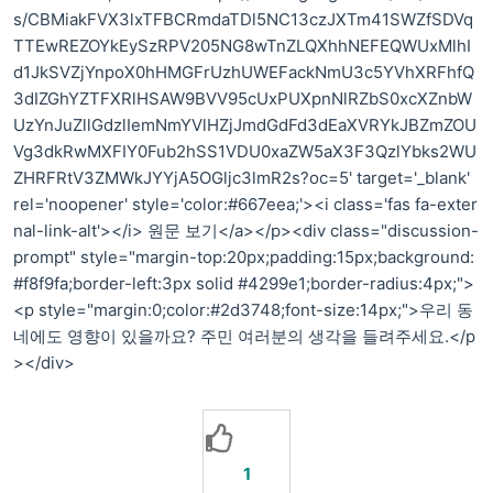
s/CBMiakFVX3lxTFBCRmdaTDl5NC13czJXTm41SWZfSDVq
TTEwREZOYkEySzRPV205NG8wTnZLQXhhNEFEQWUxMlhI
d1JkSVZjYnpoX0hHMGFrUzhUWEFackNmU3c5YVhXRFhfQ
3dIZGhYZTFXRlHSAW9BVV95cUxPUXpnNlRZbS0xcXZnbW
UzYnJuZllGdzlIemNmYVlHZjJmdGdFd3dEaXVRYkJBZmZOU
Vg3dkRwMXFIY0Fub2hSS1VDU0xaZW5aX3F3QzlYbks2WU
ZHRFRtV3ZMWkJYYjA5OGljc3lmR2s?oc=5' target='_blank'
rel='noopener' style='color:#667eea;'><i class='fas fa-exter
nal-link-alt'></i> 원문 보기</a></p><div class="discussion-
prompt" style="margin-top:20px;padding:15px;background:
#f8f9fa;border-left:3px solid #4299e1;border-radius:4px;">
<p style="margin:0;color:#2d3748;font-size:14px;">우리 동
네에도 영향이 있을까요? 주민 여러분의 생각을 들려주세요.</p
></div>
1