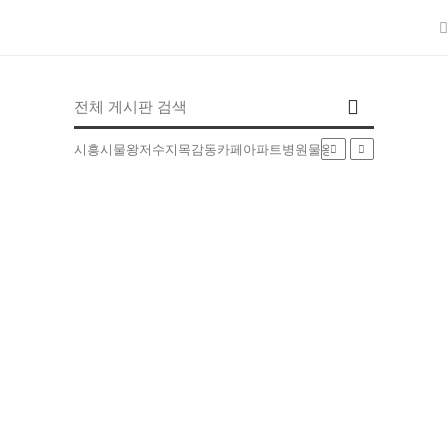
인기검색어
시흥시
물왕저수지
목감동
카페
아파트
병원
물왕동
부동산
배달
5EXT