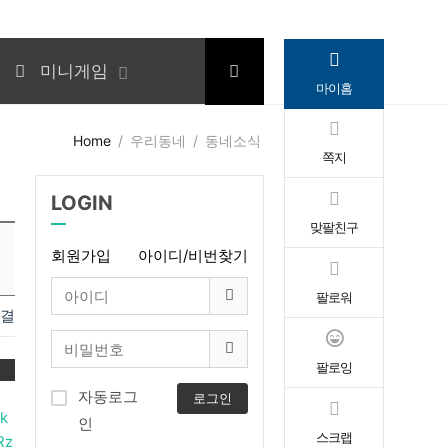
미니게임
마이홈
Home
우리동네
동네소식
쪽지
LOGIN
맞팔친구
회원가입
아이디/비번찾기
팔로워
연결
팔로잉
록
자동로그
로그인
k
인
스크랩
Rz