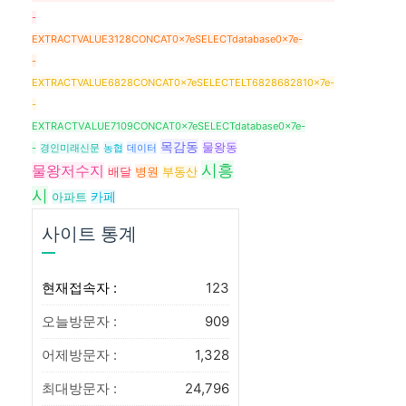
-
EXTRACTVALUE3128CONCAT0x7eSELECTdatabase0x7e-
-
EXTRACTVALUE6828CONCAT0x7eSELECTELT6828682810x7e-
-
EXTRACTVALUE7109CONCAT0x7eSELECTdatabase0x7e-
목감동
물왕동
-
경인미래신문
농협
데이터
시흥
물왕저수지
병원
배달
부동산
시
아파트
카페
사이트 통계
현재접속자 :
123
오늘방문자 :
909
어제방문자 :
1,328
최대방문자 :
24,796