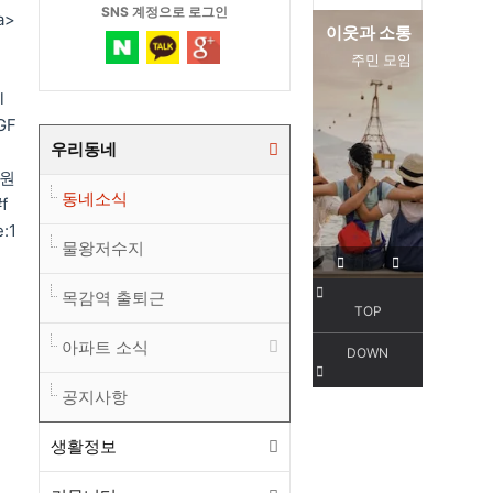
SNS 계정으로 로그인
a>
편리한 교통
이웃과 소통
서해선
주민 모임
l
GF
우리동네
h
> 원
동네소식
f
e:1
물왕저수지
목감역 출퇴근
TOP
아파트 소식
DOWN
공지사항
생활정보