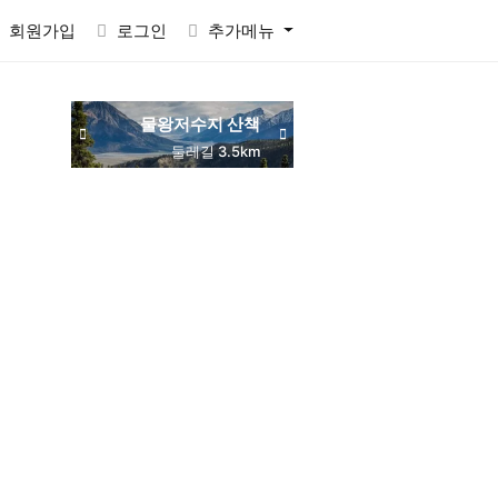
회원가입
로그인
추가메뉴
물왕저수지 산책
동네 맛집 탐방
목감역 서해선
둘레길 3.5km
주민 추천
교통 편리
RACTVALUE6937CONCAT0x7eSELECTELT6937693710x7e-