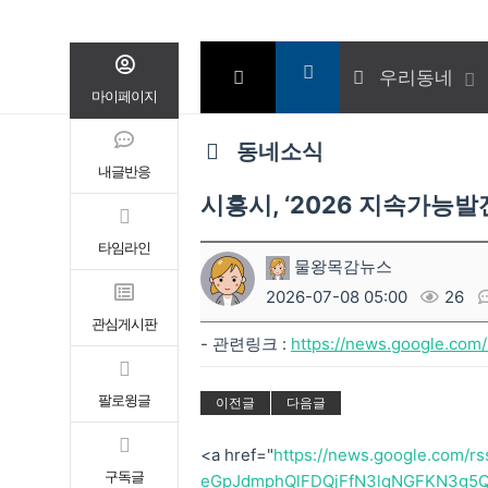
우리동네
마이페이지
동네소식
내글반응
시흥시, ‘2026 지속가능발
타임라인
물왕목감뉴스
2026-07-08 05:00
26
관심게시판
- 관련링크 :
https://news.google.co
팔로윙글
이전글
다음글
<a href="
https://news.google.com/
구독글
eGpJdmphQlFDQjFfN3lqNGFKN3g5