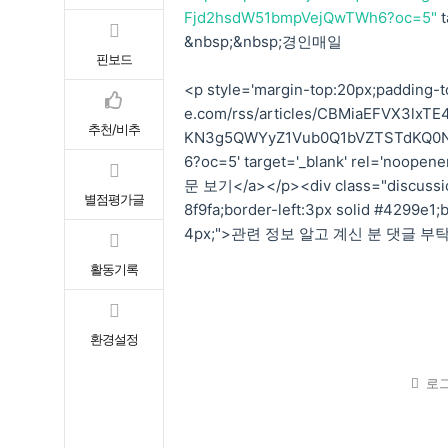
Fjd2hsdW51bmpVejQwTWh6?oc=5"
t
&nbsp;&nbsp;경인매일
핀보드
<p style='margin-top:20px;padding-to
e.com/rss/articles/CBMiaEFVX3lx
추천/비추
KN3g5QWYyZ1Vub0Q1bVZTSTdKQ0N
6?oc=5' target='_blank' rel='noopener
문 보기</a></p><div class="discussio
별점평가글
8f9fa;border-left:3px solid #4299e1;
4px;">관련 정보 알고 계신 분 댓글 부탁
활동기록
환경설정
로그