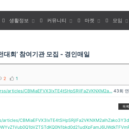
생활정보
커뮤니티
마켓
모임
전대회’ 참여기관 모집 - 경인매일
2
1
m/rss/articles/CBMiaEFVX3lxTE4tSHpSRjlFa2VKNXM2a…
43회 
목
rss/articles/CBMiaEFVX3lxTE4tSHpSRjlFa2VKNXM2alhZako3Y3d
QWYyZ1Vub0Q1bVZTSTdKQ0N1bkd0d21udXpFamJ6UWdkTFVm