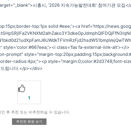
arget="_blank">시흥시, ‘2026 지속가능발전대회’ 참여기관 모집</
p:15px;border-top:1px solid #eee;'><a href='https://news.goog
TE4tSHpSRjlFa2VKNXM2alhZako3Y3dkeGpJdmphQlFDQjFfN3lqN
1bkd0d21udXpFamJ6UWdkTFVmRzFjd2hsdW51bmpVejQwTW
' style='color:#667eea;'><i class='fas fa-external-link-alt'></i
n-prompt" style="margin-top:20px;padding:15px;background:#
border-radius:4px;"><p style="margin:0;color:#2d3748;font-siz
드립니다.</p></div>
1
인 후 추천 또는 비추천하실 수 있습니다.
추천한 회원 보기