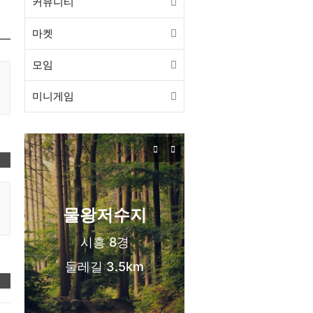
커뮤니티
마켓
모임
미니게임
목감동
서해선 목감역
신도시 생활권
❤️
물왕저수지
시흥 8경
둘레길 3.5km
❤️