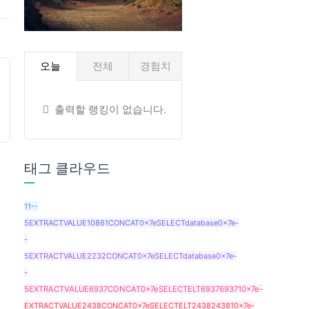
오늘
전체
경험치
출력할 랭킹이 없습니다.
태그 클라우드
11--
5EXTRACTVALUE10861CONCAT0x7eSELECTdatabase0x7e-
-
5EXTRACTVALUE2232CONCAT0x7eSELECTdatabase0x7e-
-
5EXTRACTVALUE6937CONCAT0x7eSELECTELT6937693710x7e-
EXTRACTVALUE2438CONCAT0x7eSELECTELT2438243810x7e-