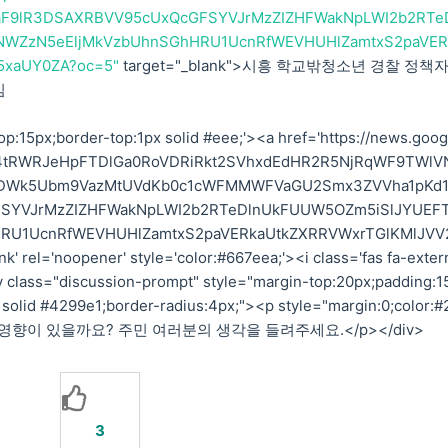
F9lR3DSAXRBVV95cUxQcGFSYVJrMzZIZHFWakNpLWI2b2RTe
WZzN5eEljMkVzbUhnSGhHRU1UcnRfWEVHUHlZamtxS2paVER
5xaUY0ZA?oc=5"
target="_blank">시흥 학교밖청소년 경찰 정책
임
p:15px;border-top:1px solid #eee;'><a href='https://news.goog
xTE4tRWRJeHpFTDlGa0RoVDRiRkt2SVhxdEdHR2R5NjRqWF9TWlV
GhDWk5Ubm9VazMtUVdKb0c1cWFMMWFVaGU2Smx3ZVVha1pKd
SYVJrMzZIZHFWakNpLWI2b2RTeDlnUkFUUW5OZm5iSlJYUEF
RU1UcnRfWEVHUHlZamtxS2paVERkaUtkZXRRVWxrTGlKMlJVV
' rel='noopener' style='color:#667eea;'><i class='fas fa-exter
 class="discussion-prompt" style="margin-top:20px;padding:1
 solid #4299e1;border-radius:4px;"><p style="margin:0;color:#
네에도 영향이 있을까요? 주민 여러분의 생각을 들려주세요.</p></div>
3