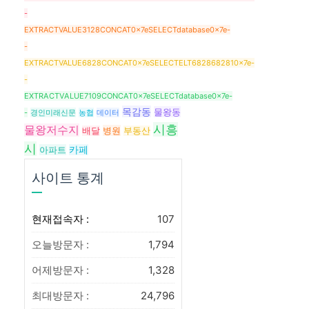
-
EXTRACTVALUE3128CONCAT0x7eSELECTdatabase0x7e-
-
EXTRACTVALUE6828CONCAT0x7eSELECTELT6828682810x7e-
-
EXTRACTVALUE7109CONCAT0x7eSELECTdatabase0x7e-
목감동
물왕동
-
경인미래신문
농협
데이터
시흥
물왕저수지
병원
배달
부동산
시
아파트
카페
사이트 통계
현재접속자 :
107
오늘방문자 :
1,794
어제방문자 :
1,328
최대방문자 :
24,796