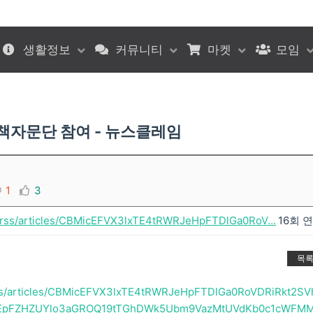
생활정보
커뮤니티
마켓
모임
책자문단 참여 - 뉴스클레임
1
3
m/rss/articles/CBMicEFVX3lxTE4tRWRJeHpFTDlGa0RoV…
16회 
목
rss/articles/CBMicEFVX3lxTE4tRWRJeHpFTDlGa0RoVDRiRkt2SV
bEpFZHZUYlo3aGROQ19tTGhDWk5Ubm9VazMtUVdKb0c1cWFM