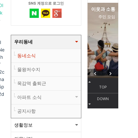
SNS 계정으로 로그인
Dl
편리한 교통
이웃과 소통
k
서해선
주민 모임
자
우리동네
l
Ne
동네소식
1h
T
물왕저수지
2c
na
목감역 출퇴근
5p
TOP
2d
아파트 소식
DOWN
공지사항
생활정보