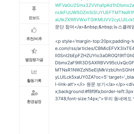
WFVaGU2Smx3ZVVha1pKd1hDbmx2a
nUkFUUW5OZm5iSlJYUEFTMTNsR1N
핀보드
aUtkZXRRVWxrTGlKMlJVV2cyLUlLck
문단 참여</a>&nbsp;&nbsp;뉴스클레
추천/비추
<p style='margin-top:20px;padding-to
e.com/rss/articles/CBMicEFVX3l
ll0SnI2bEpFZHZUYlo3aGROQ19tT
별점평가글
Dbmx2aF9lR3DSAXRBVV95cUxQcGF
MTNsR1NWZzN5eEljMkVzbUhnSGhH
yLUlLck5xaUY0ZA?oc=5' target='_blank
활동기록
l-link-alt'></i> 원문 보기</a></p><div
x;background:#f8f9fa;border-left:3px
3748;font-size:14px;">우리 동
환경설정