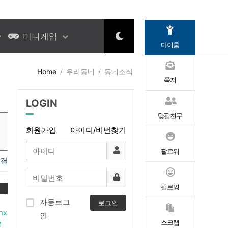
미니게임
마이홈
Home
우리동네
동네소식
쪽지
LOGIN
맞팔친구
회원가입
아이디/비번찾기
팔로워
연결
팔로잉
록
자동로그
로그인
hx
인
스크랩
M