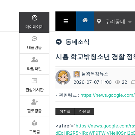
우리동네
마이페이지
동네소식
내글반응
시흥 학교밖청소년 경찰 정
타임라인
물왕목감뉴스
2026-07-07 11:00
22
관심게시판
- 관련링크 :
https://news.google.co
팔로윙글
이전글
다음글
<a href="
https://news.google.com/
구독글
dEdHR2R5NjRqWF9TWlVNell0SnI2