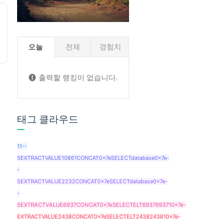
오늘
전체
경험치
출력할 랭킹이 없습니다.
태그 클라우드
11--
5EXTRACTVALUE10861CONCAT0x7eSELECTdatabase0x7e-
-
5EXTRACTVALUE2232CONCAT0x7eSELECTdatabase0x7e-
-
5EXTRACTVALUE6937CONCAT0x7eSELECTELT6937693710x7e-
EXTRACTVALUE2438CONCAT0x7eSELECTELT2438243810x7e-