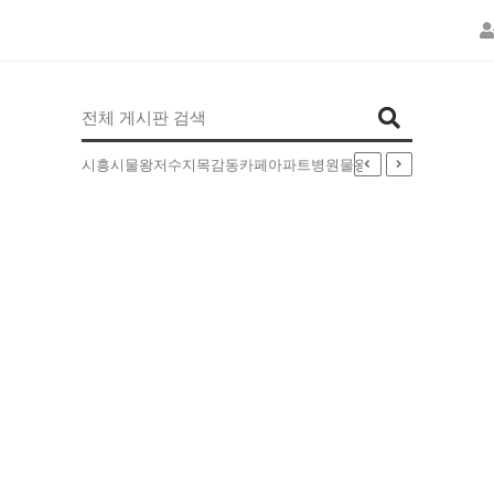
인기검색어
시흥시
물왕저수지
목감동
카페
아파트
병원
물왕동
부동산
배달
5EXT