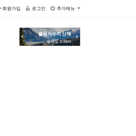
회원가입
로그인
추가메뉴
물왕저수지 산책
동네 맛집 탐방
목감역 서해선
둘레길 3.5km
주민 추천
교통 편리
RACTVALUE6937CONCAT0x7eSELECTELT6937693710x7e-