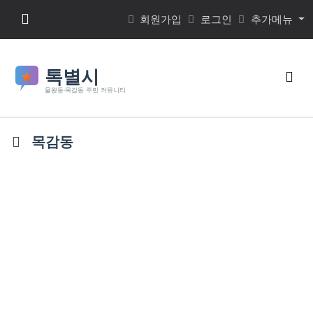
본문 바로가기
메뉴 버튼
회원가입
로그인
추가메뉴
검색
목감동