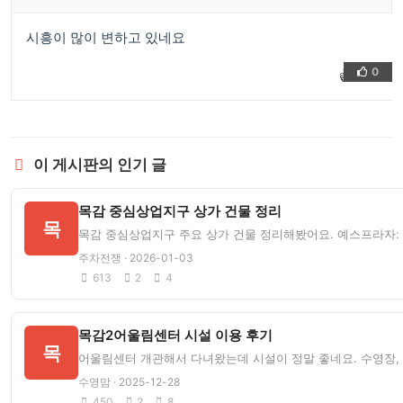
시흥이 많이 변하고 있네요
0
👍
❤️
이 게시판의 인기 글
목감 중심상업지구 상가 건물 정리
목
목감 중심상업지구 주요 상가 건물 정리해봤어요. 예스프라자: 목감
주차전쟁 · 2026-01-03
613
2
4
목감2어울림센터 시설 이용 후기
목
어울림센터 개관해서 다녀왔는데 시설이 정말 좋네요. 수영장, 
수영맘 · 2025-12-28
450
2
8