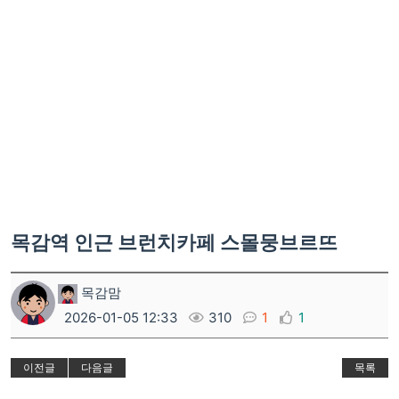
목감역 인근 브런치카페 스몰뭉브르뜨
목감맘
2026-01-05 12:33
310
1
1
이전글
다음글
목록