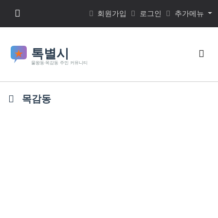
본문 바로가기
메뉴 버튼
회원가입
로그인
추가메뉴
검색
목감동