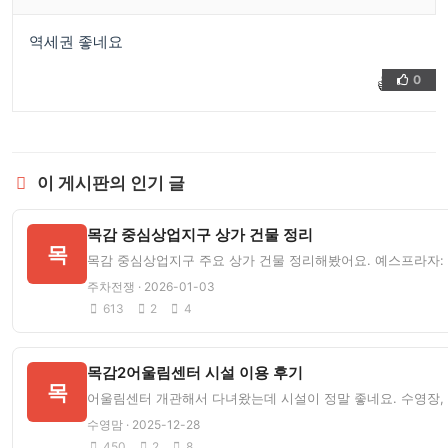
역세권 좋네요
0
👍
❤️
이 게시판의 인기 글
목감 중심상업지구 상가 건물 정리
목
목감 중심상업지구 주요 상가 건물 정리해봤어요. 예스프라자: 목감
주차전쟁 · 2026-01-03
613
2
4
목감2어울림센터 시설 이용 후기
목
어울림센터 개관해서 다녀왔는데 시설이 정말 좋네요. 수영장, 
수영맘 · 2025-12-28
450
2
8