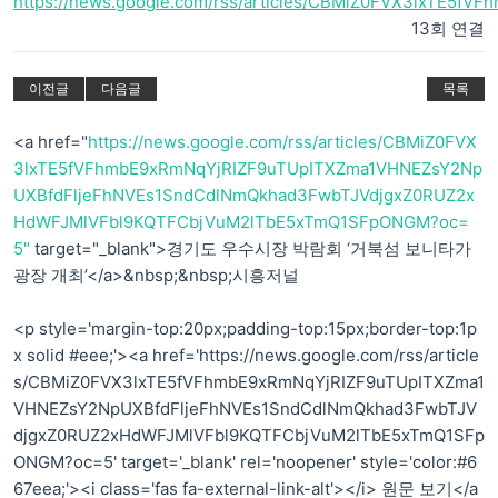
https://news.google.com/rss/articles/CBMiZ0FVX3lxTE5fV
13회 연결
이전글
다음글
목록
<a href="
https://news.google.com/rss/articles/CBMiZ0FVX
3lxTE5fVFhmbE9xRmNqYjRIZF9uTUpITXZma1VHNEZsY2Np
UXBfdFljeFhNVEs1SndCdlNmQkhad3FwbTJVdjgxZ0RUZ2x
HdWFJMlVFbl9KQTFCbjVuM2lTbE5xTmQ1SFpONGM?oc=
5"
target="_blank">경기도 우수시장 박람회 ‘거북섬 보니타가
광장 개최’</a>&nbsp;&nbsp;시흥저널
<p style='margin-top:20px;padding-top:15px;border-top:1p
x solid #eee;'><a href='https://news.google.com/rss/article
s/CBMiZ0FVX3lxTE5fVFhmbE9xRmNqYjRIZF9uTUpITXZma1
VHNEZsY2NpUXBfdFljeFhNVEs1SndCdlNmQkhad3FwbTJV
djgxZ0RUZ2xHdWFJMlVFbl9KQTFCbjVuM2lTbE5xTmQ1SFp
ONGM?oc=5' target='_blank' rel='noopener' style='color:#6
67eea;'><i class='fas fa-external-link-alt'></i> 원문 보기</a