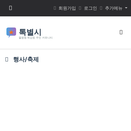
본문 바로가기
메뉴 버튼
회원가입
로그인
추가메뉴
검색
행사/축제