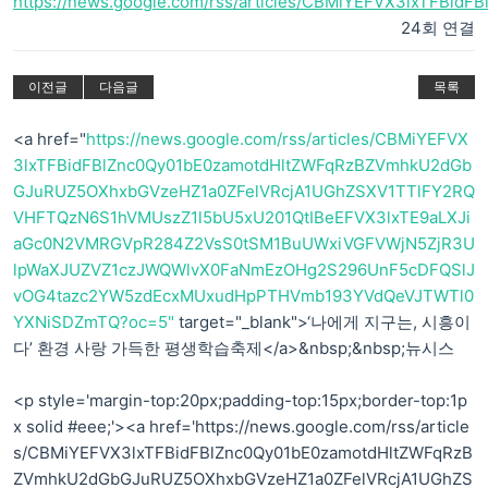
https://news.google.com/rss/articles/CBMiYEFVX3lxTFBidF
24회 연결
이전글
다음글
목록
<a href="
https://news.google.com/rss/articles/CBMiYEFVX
3lxTFBidFBlZnc0Qy01bE0zamotdHltZWFqRzBZVmhkU2dGb
GJuRUZ5OXhxbGVzeHZ1a0ZFelVRcjA1UGhZSXV1TTlFY2RQ
VHFTQzN6S1hVMUszZ1l5bU5xU201QtIBeEFVX3lxTE9aLXJi
aGc0N2VMRGVpR284Z2VsS0tSM1BuUWxiVGFVWjN5ZjR3U
lpWaXJUZVZ1czJWQWlvX0FaNmEzOHg2S296UnF5cDFQSlJ
vOG4tazc2YW5zdEcxMUxudHpPTHVmb193YVdQeVJTWTl0
YXNiSDZmTQ?oc=5"
target="_blank">‘나에게 지구는, 시흥이
다’ 환경 사랑 가득한 평생학습축제</a>&nbsp;&nbsp;뉴시스
<p style='margin-top:20px;padding-top:15px;border-top:1p
x solid #eee;'><a href='https://news.google.com/rss/article
s/CBMiYEFVX3lxTFBidFBlZnc0Qy01bE0zamotdHltZWFqRzB
ZVmhkU2dGbGJuRUZ5OXhxbGVzeHZ1a0ZFelVRcjA1UGhZS