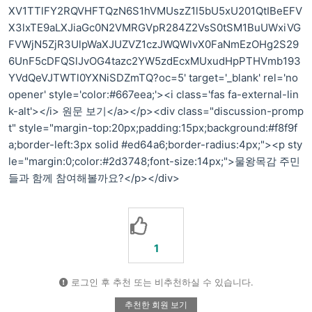
XV1TTlFY2RQVHFTQzN6S1hVMUszZ1l5bU5xU201QtIBeEFV
X3lxTE9aLXJiaGc0N2VMRGVpR284Z2VsS0tSM1BuUWxiVG
FVWjN5ZjR3UlpWaXJUZVZ1czJWQWlvX0FaNmEzOHg2S29
6UnF5cDFQSlJvOG4tazc2YW5zdEcxMUxudHpPTHVmb193
YVdQeVJTWTl0YXNiSDZmTQ?oc=5' target='_blank' rel='no
opener' style='color:#667eea;'><i class='fas fa-external-lin
k-alt'></i> 원문 보기</a></p><div class="discussion-promp
t" style="margin-top:20px;padding:15px;background:#f8f9f
a;border-left:3px solid #ed64a6;border-radius:4px;"><p sty
le="margin:0;color:#2d3748;font-size:14px;">물왕목감 주민
들과 함께 참여해볼까요?</p></div>
1
로그인 후 추천 또는 비추천하실 수 있습니다.
추천한 회원 보기