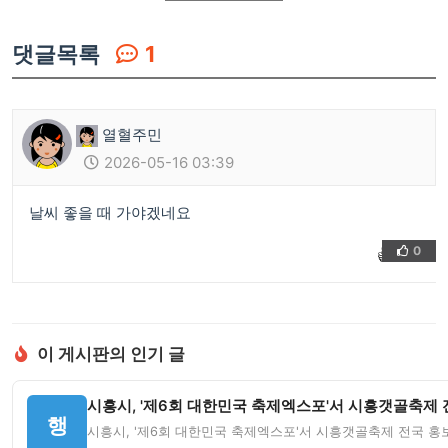
댓글목록
1
열혈주민
2026-05-16 03:39
날씨 좋을 때 가야겠네요
0
👍
❤️
이 게시판의 인기 글
시흥시, '제6회 대한민국 축제엑스포'서 시흥갯골축제 전
행
시흥시, '제6회 대한민국 축제엑스포'서 시흥갯골축제 전국 홍보 '