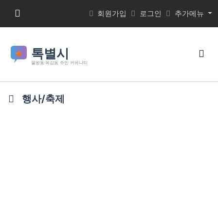
본문 바로가기
메뉴 버튼
회원가입
로그인
추가메뉴
검색
행사/축제