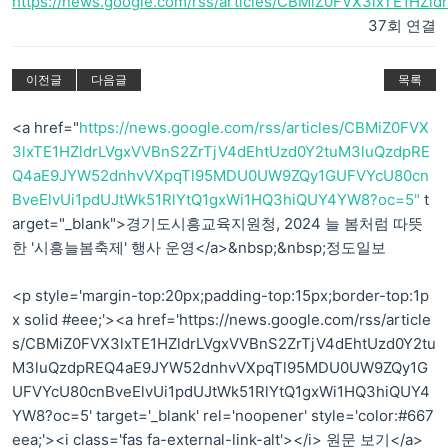
https://news.google.com/rss/articles/CBMiZ0FVX3lxTE1HZl
37회 연결
이전글
다음글
목록
<a href="
https://news.google.com/rss/articles/CBMiZ0FVX
3lxTE1HZldrLVgxVVBnS2ZrTjV4dEhtUzd0Y2tuM3luQzdpRE
Q4aE9JYW52dnhvVXpqTl95MDU0UW9ZQy1GUFVYcU80cn
BveElvUi1pdUJtWk51RlYtQ1gxWi1HQ3hiQUY4YW8?oc=5"
t
arget="_blank">경기도시흥교육지원청, 2024 늘 봄처럼 따뜻
한 '시흥늘봄축제' 행사 운영</a>&nbsp;&nbsp;정도일보
<p style='margin-top:20px;padding-top:15px;border-top:1p
x solid #eee;'><a href='https://news.google.com/rss/article
s/CBMiZ0FVX3lxTE1HZldrLVgxVVBnS2ZrTjV4dEhtUzd0Y2tu
M3luQzdpREQ4aE9JYW52dnhvVXpqTl95MDU0UW9ZQy1G
UFVYcU80cnBveElvUi1pdUJtWk51RlYtQ1gxWi1HQ3hiQUY4
YW8?oc=5' target='_blank' rel='noopener' style='color:#667
eea;'><i class='fas fa-external-link-alt'></i> 원문 보기</a>