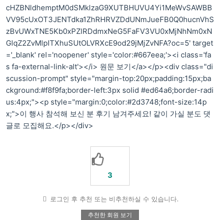
cHZBNldhemptM0dSMklzaG9XUTBHUVU4Yi1MeWvSAWBB
VV95cUxOT3JENTdka1ZhRHRVZDdUNmJueFB0Q0hucnVhS
zBvUWxTNE5Kb0xPZlRDdmxNeG5FaFV3VU0xMjNhNm0xN
GlqZ2ZvMlpITXhuSUtOLVRXcE9od29jMjZvNFA?oc=5' target
='_blank' rel='noopener' style='color:#667eea;'><i class='fa
s fa-external-link-alt'></i> 원문 보기</a></p><div class="di
scussion-prompt" style="margin-top:20px;padding:15px;ba
ckground:#f8f9fa;border-left:3px solid #ed64a6;border-radi
us:4px;"><p style="margin:0;color:#2d3748;font-size:14p
x;">이 행사 참석해 보신 분 후기 남겨주세요! 같이 가실 분도 댓
글로 모집해요.</p></div>
3
로그인 후 추천 또는 비추천하실 수 있습니다.
추천한 회원 보기