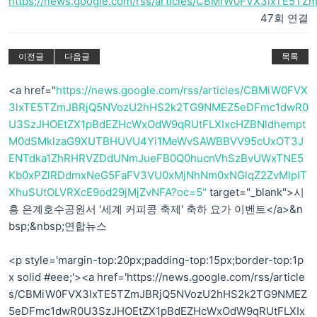
https://news.google.com/rss/articles/CBMiW0FVX3lxTE5
47회 연결
이전글
다음글
목록
<a href="
https://news.google.com/rss/articles/CBMiW0FVX
3lxTE5TZmJBRjQ5NVozU2hHS2k2TG9NMEZ5eDFmc1dwR0
U3SzJHOEtZX1pBdEZHcWxOdW9qRUtFLXIxcHZBNldhempt
M0dSMklzaG9XUTBHUVU4Yi1MeWvSAWBBVV95cUxOT3J
ENTdka1ZhRHRVZDdUNmJueFB0Q0hucnVhSzBvUWxTNE5
Kb0xPZlRDdmxNeG5FaFV3VU0xMjNhNm0xNGlqZ2ZvMlpIT
XhuSUtOLVRXcE9od29jMjZvNFA?oc=5"
target="_blank">시
흥 은계호수공원서 '세계 커피콩 축제' 축하 요가 이벤트</a>&n
bsp;&nbsp;연합뉴스
<p style='margin-top:20px;padding-top:15px;border-top:1p
x solid #eee;'><a href='https://news.google.com/rss/article
s/CBMiW0FVX3lxTE5TZmJBRjQ5NVozU2hHS2k2TG9NMEZ
5eDFmc1dwR0U3SzJHOEtZX1pBdEZHcWxOdW9qRUtFLXIx