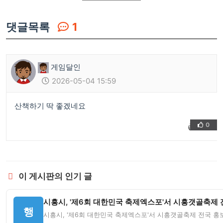
댓글목록
1
게임달인
2026-05-04 15:59
산책하기 딱 좋겠네요
0
👍
❤️
이 게시판의 인기 글
시흥시, '제6회 대한민국 축제엑스포'서 시흥갯골축제 전
행
시흥시, '제6회 대한민국 축제엑스포'서 시흥갯골축제 전국 홍보 '