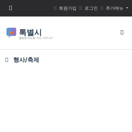
본문 바로가기
메뉴 버튼
회원가입
로그인
추가메뉴
검색
행사/축제