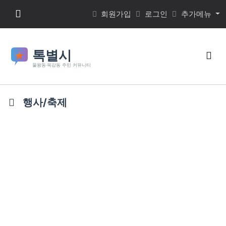
본문 바로가기
메뉴 버튼
회원가입
로그인
추가메뉴
검색
행사/축제