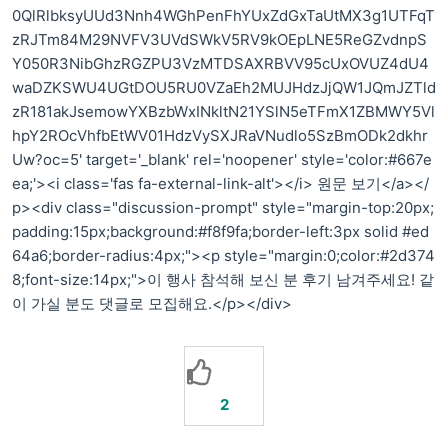
0QlRlbksyUUd3Nnh4WGhPenFhYUxZdGxTaUtMX3g1UTFqT
zRJTm84M29NVFV3UVdSWkV5RV9kOEpLNE5ReGZvdnpS
Y050R3NibGhzRGZPU3VzMTDSAXRBVV95cUxOVUZ4dU4
waDZKSWU4UGtDOU5RU0VZaEh2MUJHdzJjQW1JQmJZTld
zR181akJsemowYXBzbWxINkltN21YSlN5eTFmX1ZBMWY5Vl
hpY2ROcVhfbEtWV01HdzVySXJRaVNudlo5SzBmODk2dkhr
Uw?oc=5' target='_blank' rel='noopener' style='color:#667e
ea;'><i class='fas fa-external-link-alt'></i> 원문 보기</a></
p><div class="discussion-prompt" style="margin-top:20px;
padding:15px;background:#f8f9fa;border-left:3px solid #ed
64a6;border-radius:4px;"><p style="margin:0;color:#2d374
8;font-size:14px;">이 행사 참석해 보신 분 후기 남겨주세요! 같
이 가실 분도 댓글로 모집해요.</p></div>
2