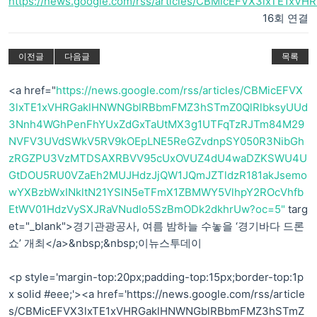
https://news.google.com/rss/articles/CBMicEFVX3lxTE1x
16회 연결
이전글
다음글
목록
<a href="
https://news.google.com/rss/articles/CBMicEFVX
3lxTE1xVHRGaklHNWNGblRBbmFMZ3hSTmZ0QlRlbksyUUd
3Nnh4WGhPenFhYUxZdGxTaUtMX3g1UTFqTzRJTm84M29
NVFV3UVdSWkV5RV9kOEpLNE5ReGZvdnpSY050R3NibGh
zRGZPU3VzMTDSAXRBVV95cUxOVUZ4dU4waDZKSWU4U
GtDOU5RU0VZaEh2MUJHdzJjQW1JQmJZTldzR181akJsemo
wYXBzbWxINkltN21YSlN5eTFmX1ZBMWY5VlhpY2ROcVhfb
EtWV01HdzVySXJRaVNudlo5SzBmODk2dkhrUw?oc=5"
targ
et="_blank">경기관광공사, 여름 밤하늘 수놓을 ‘경기바다 드론
쇼’ 개최</a>&nbsp;&nbsp;이뉴스투데이
<p style='margin-top:20px;padding-top:15px;border-top:1p
x solid #eee;'><a href='https://news.google.com/rss/article
s/CBMicEFVX3lxTE1xVHRGaklHNWNGblRBbmFMZ3hSTmZ