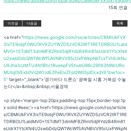
https://news.google.com/rss/articles/CBMiUkFVX3lxTE9
15회 연결
이전글
다음글
목록
<a href="
https://news.google.com/rss/articles/CBMiUkFVX
3lxTE9objF0WU1RVXZUYWZDSzVCR2tRT1RETDRBOU1Lald
MV0x1STdMT3dmMFBZRml5djRYdzB4Rm81eUdrX1YtcXN4
U2swbDdzQW1WcWfSAVNBVV95cUxPWkpNbTcxTVl4UkNu
UXJha3czMTU4N1Bhc1RuekpFVEhubU96c290X3NWcURo
MUtqOVExb0ViQW1JdEZPeElxZFpQWG5jdDcxdVE1bw?oc=
5"
target="_blank">'경기바다 드론쇼' 광복절 시흥 거북섬 수놓
는다</a>&nbsp;&nbsp;서울경제
<p style='margin-top:20px;padding-top:15px;border-top:1p
x solid #eee;'><a href='https://news.google.com/rss/article
s/CBMiUkFVX3lxTE9objF0WU1RVXZUYWZDSzVCR2tRT1RE
TDRBOU1LaldMV0x1STdMT3dmMFBZRml5djRYdzB4Rm81
eUdrX1YtcXN4U2swbDdzQW1WcWfSAVNBVV95cUxPWkpN