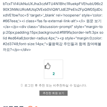
bTcxTVl4UkNuUXJha3czMTU4N1Bhc1RuekpFVEhubU96c2
90X3NWcURoMUtqOVExb0ViQW1JdEZPeElxZFpQWG5jdDc
xdVE1bw?oc=5' target='_blank' rel='noopener' style='color:
#667eea;'><i class='fas fa-external-link-alt'></i> 원문 보기
</a></p><div class="discussion-prompt" style="margin-to
p:20px;padding:15px;background:#f8f9fa;border-left:3px so
lid #ed64a6;border-radius:4px;"><p style="margin:0;color:
#2d3748;font-size:14px;">물왕목감 주민들과 함께 참여해볼
까요?</p></div>
2
로그인 후 추천 또는 비추천하실 수 있습니다.
추천한 회원 보기