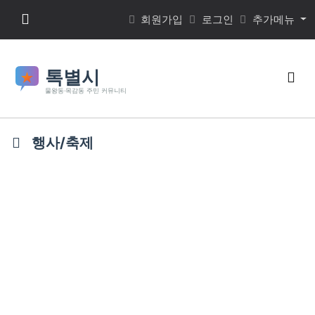
본문 바로가기
메뉴 버튼
회원가입
로그인
추가메뉴
검색
행사/축제