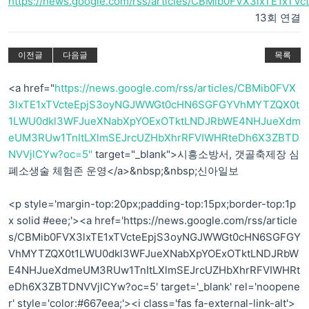
https://news.google.com/rss/articles/CBMib0FVX3lxTE1xT
13회 연결
이전글
다음글
목록
<a href="
https://news.google.com/rss/articles/CBMib0FVX
3lxTE1xTVcteEpjS3oyNGJWWGt0cHN6SGFGYVhMYTZQX0t
1LWU0dkl3WFJueXNabXpYOExOTktLNDJRbWE4NHJueXdm
eUM3RUw1TnItLXlmSEJrcUZHbXhrRFVIWHRteDh6X3ZBTD
NVVjlCYw?oc=5"
target="_blank">시흥소방서, 갯골축제장 심
폐소생술 체험존 운영</a>&nbsp;&nbsp;신아일보
<p style='margin-top:20px;padding-top:15px;border-top:1p
x solid #eee;'><a href='https://news.google.com/rss/article
s/CBMib0FVX3lxTE1xTVcteEpjS3oyNGJWWGt0cHN6SGFGY
VhMYTZQX0t1LWU0dkl3WFJueXNabXpYOExOTktLNDJRbW
E4NHJueXdmeUM3RUw1TnItLXlmSEJrcUZHbXhrRFVIWHRt
eDh6X3ZBTDNVVjlCYw?oc=5' target='_blank' rel='noopene
r' style='color:#667eea;'><i class='fas fa-external-link-alt'>