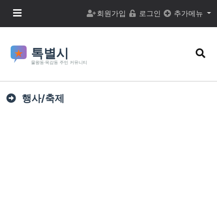
본문 바로가기
메뉴 버튼
회원가입
로그인
추가메뉴
검색
행사/축제