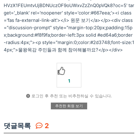
HVzX1FEUmtvUjBDNUczOF9oUWxvZzZnQ0pVQk8?oc=5' tar
get='_blank' rel='noopener' style='color:#667eea;'><i class
='fas fa-external-link-alt'></i> 원문 보기</a></p><div class
="discussion-prompt" style="margin-top:20px;padding:15p
x;background:#f8f9fa;border-left:3px solid #ed64a6;border
-radius:4px;"><p style="margin:0;color:#2d3748;font-size:1
4px;">물왕목감 주민들과 함께 참여해볼까요?</p></div>
1
로그인 후 추천 또는 비추천하실 수 있습니다.
추천한 회원 보기
댓글목록
2