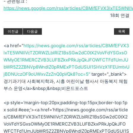
- 관련링크 :
https://news.google.com/rss/articles/CBMifEFVX3lxTE5WNl
18회 연결
이전글
다음글
목록
<a href="
https://news.google.com/rss/articles/CBMifEFVX3
lxTE5WNllVcTZORWZLblRlZ1BsSGw2dC0tX2VoVFdYSGxsO
WMyOE1RMERCZVB3LUFBZkxPRkJpQkJFOWFCTFd1UmJU
bWR5Z2ZBNVp6WndlZ0pRMExPTGdUSUl1SHVzX1FEUmtvU
jBDNUczOF9oUWxvZzZnQ0pVQk8?oc=5"
target="_blank">
경기과기대 사회복지학과, 시흥 어린이날 행사서 아동복지 체험
부스 운영</a>&nbsp;&nbsp;비욘드포스트
<p style='margin-top:20px;padding-top:15px;border-top:1p
x solid #eee;'><a href='https://news.google.com/rss/article
s/CBMifEFVX3lxTE5WNllVcTZORWZLblRlZ1BsSGw2dC0tX2
VoVFdYSGxsOWMyOE1RMERCZVB3LUFBZkxPRkJpQkJFO
WFCTFd1UmJUbWR5Z2ZBNVp6WndlZ0pRMExPTGdUSUl1S