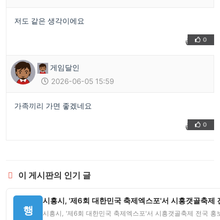
저도 같은 생각이에요
0
👍
❤️
게임달인
2026-06-05 15:59
가족끼리 가면 좋겠네요
0
👍
❤️
이 게시판의 인기 글
시흥시, '제6회 대한민국 축제엑스포'서 시흥갯골축제 전
행
시흥시, '제6회 대한민국 축제엑스포'서 시흥갯골축제 전국 홍보 '