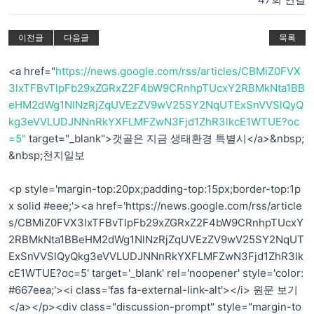
이전글
다음글
목록
<a href="
https://news.google.com/rss/articles/CBMiZ0FVX
3lxTFBvTlpFb29xZGRxZ2F4bW9CRnhpTUcxY2RBMkNta1BB
eHM2dWg1NlNzRjZqUVEzZV9wV25SY2NqUTExSnVVSlQyQ
kg3eVVLUDJNNnRkYXFLMFZwN3Fjd1ZhR3lkcE1WTUE?oc
=5"
target="_blank">갯골은 지금 생태환경 특별시</a>&nbsp;
&nbsp;천지일보
<p style='margin-top:20px;padding-top:15px;border-top:1p
x solid #eee;'><a href='https://news.google.com/rss/article
s/CBMiZ0FVX3lxTFBvTlpFb29xZGRxZ2F4bW9CRnhpTUcxY
2RBMkNta1BBeHM2dWg1NlNzRjZqUVEzZV9wV25SY2NqUT
ExSnVVSlQyQkg3eVVLUDJNNnRkYXFLMFZwN3Fjd1ZhR3lk
cE1WTUE?oc=5' target='_blank' rel='noopener' style='color:
#667eea;'><i class='fas fa-external-link-alt'></i> 원문 보기
</a></p><div class="discussion-prompt" style="margin-to