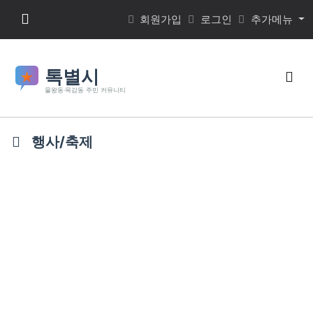
본문 바로가기
메뉴 버튼
회원가입
로그인
추가메뉴
검색
행사/축제