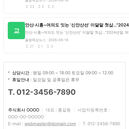
물왕목감뉴스 · 2026-06-16
33
2
3
안산·시흥~여의도 잇는 '신안산선' 이달말 첫삽…"2024
교
안산·시흥~여의도 잇는 '신안산선' 이달말 첫삽…"2024년말 개통
물왕목감뉴스 · 2026-06-16
27
1
3
상담시간
: 평일 09:00 ~ 18:00 토요일 09:00 ~ 12:00
휴일안내
: 일요일 및 공휴일은 휴무
T. 012-3456-7890
주식회사 OOOO
|
대표 : 홍길동
|
사업자등록번호 :
OOO-OO-OOOOO
E-mail :
webmaster@domain.com
|
T. 012-3456-7890