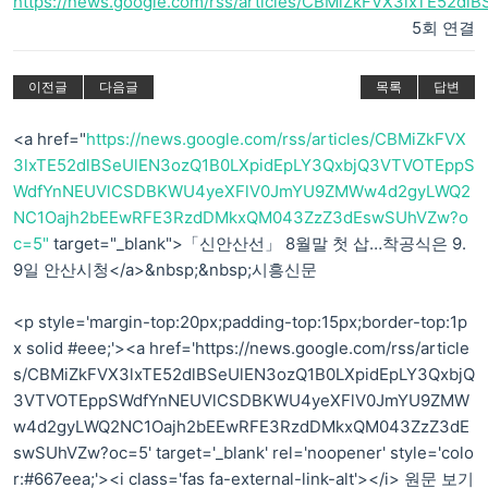
https://news.google.com/rss/articles/CBMiZkFVX3lxTE52d
5회 연결
이전글
다음글
목록
답변
<a href="
https://news.google.com/rss/articles/CBMiZkFVX
3lxTE52dlBSeUlEN3ozQ1B0LXpidEpLY3QxbjQ3VTVOTEppS
WdfYnNEUVlCSDBKWU4yeXFlV0JmYU9ZMWw4d2gyLWQ2
NC1Oajh2bEEwRFE3RzdDMkxQM043ZzZ3dEswSUhVZw?o
c=5"
target="_blank">「신안산선」 8월말 첫 삽…착공식은 9.
9일 안산시청</a>&nbsp;&nbsp;시흥신문
<p style='margin-top:20px;padding-top:15px;border-top:1p
x solid #eee;'><a href='https://news.google.com/rss/article
s/CBMiZkFVX3lxTE52dlBSeUlEN3ozQ1B0LXpidEpLY3QxbjQ
3VTVOTEppSWdfYnNEUVlCSDBKWU4yeXFlV0JmYU9ZMW
w4d2gyLWQ2NC1Oajh2bEEwRFE3RzdDMkxQM043ZzZ3dE
swSUhVZw?oc=5' target='_blank' rel='noopener' style='colo
r:#667eea;'><i class='fas fa-external-link-alt'></i> 원문 보기