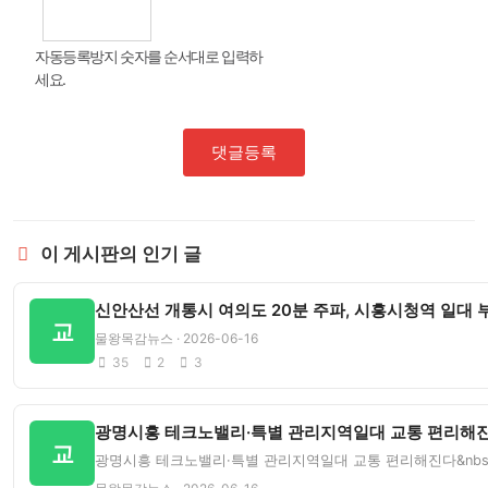
자동등록방지 숫자를 순서대로 입력하
세요.
댓글등록
이 게시판의 인기 글
신안산선 개통시 여의도 20분 주파, 시흥시청역 일대 
교
물왕목감뉴스 · 2026-06-16
35
2
3
광명시흥 테크노밸리·특별 관리지역일대 교통 편리해진다
교
광명시흥 테크노밸리·특별 관리지역일대 교통 편리해진다&nbsp;