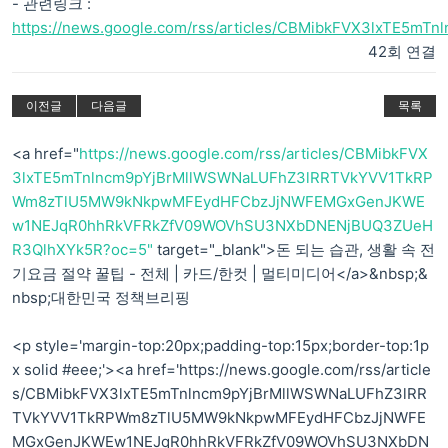
- 관련링크 :
https://news.google.com/rss/articles/CBMibkFVX3lxTE5mT
42회 연결
이전글
다음글
목록
<a href="
https://news.google.com/rss/articles/CBMibkFVX
3lxTE5mTnlncm9pYjBrMllWSWNaLUFhZ3lRRTVkYVV1TkRP
Wm8zTlU5MW9kNkpwMFEydHFCbzJjNWFEMGxGenJKWE
w1NEJqR0hhRkVFRkZfV09WOVhSU3NXbDNENjBUQ3ZUeH
R3QlhXYk5R?oc=5"
target="_blank">돈 되는 습관, 생활 속 전
기요금 절약 꿀팁 - 전체 | 카드/한컷 | 멀티미디어</a>&nbsp;&
nbsp;대한민국 정책브리핑
<p style='margin-top:20px;padding-top:15px;border-top:1p
x solid #eee;'><a href='https://news.google.com/rss/article
s/CBMibkFVX3lxTE5mTnlncm9pYjBrMllWSWNaLUFhZ3lRR
TVkYVV1TkRPWm8zTlU5MW9kNkpwMFEydHFCbzJjNWFE
MGxGenJKWEw1NEJqR0hhRkVFRkZfV09WOVhSU3NXbDN