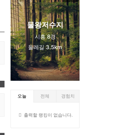
신도시 생활권
물왕저수지
시흥 8경
둘레길 3.5km
❤️
오늘
전체
경험치
출력할 랭킹이 없습니다.