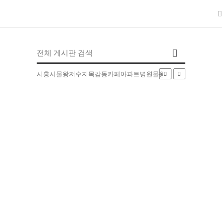
인기검색어
시흥시
물왕저수지
목감동
카페
아파트
병원
물왕동
부동산
배달
5EXT