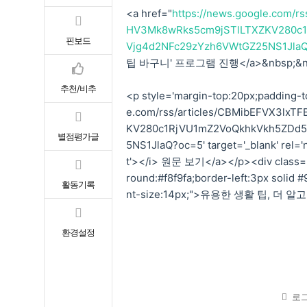
<a href="
https://news.google.com
HV3Mk8wRks5cm9jSTlLTXZKV280c
핀보드
Vjg4d2NFc29zYzh6VWtGZ25NS1JlaQ
팁 바구니' 프로그램 진행</a>&nbsp
추천/비추
<p style='margin-top:20px;padding-to
e.com/rss/articles/CBMibEFVX3
KV280c1RjVU1mZ2VoQkhkVkh5ZDd
별점평가글
5NS1JlaQ?oc=5' target='_blank' rel='n
t'></i> 원문 보기</a></p><div class="
round:#f8f9fa;border-left:3px solid 
활동기록
nt-size:14px;">유용한 생활 팁, 더 
환경설정
로그