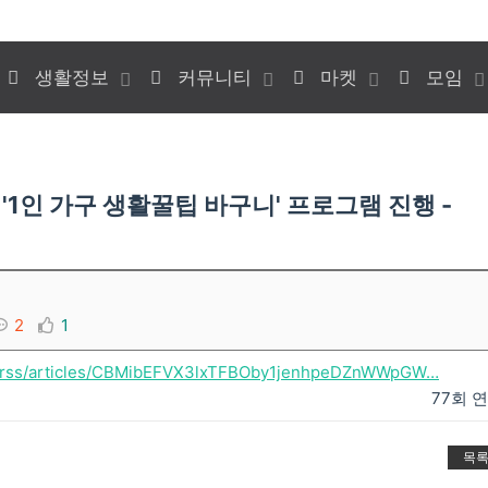
생활정보
커뮤니티
마켓
모임
'1인 가구 생활꿀팁 바구니' 프로그램 진행 -
2
1
m/rss/articles/CBMibEFVX3lxTFBOby1jenhpeDZnWWpGW…
77회 
목