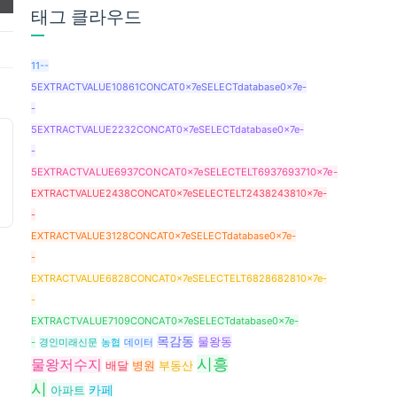
❤️
태그 클라우드
11--
5EXTRACTVALUE10861CONCAT0x7eSELECTdatabase0x7e-
-
5EXTRACTVALUE2232CONCAT0x7eSELECTdatabase0x7e-
-
5EXTRACTVALUE6937CONCAT0x7eSELECTELT6937693710x7e-
EXTRACTVALUE2438CONCAT0x7eSELECTELT2438243810x7e-
-
EXTRACTVALUE3128CONCAT0x7eSELECTdatabase0x7e-
-
EXTRACTVALUE6828CONCAT0x7eSELECTELT6828682810x7e-
-
EXTRACTVALUE7109CONCAT0x7eSELECTdatabase0x7e-
목감동
물왕동
-
경인미래신문
농협
데이터
시흥
물왕저수지
병원
배달
부동산
시
아파트
카페