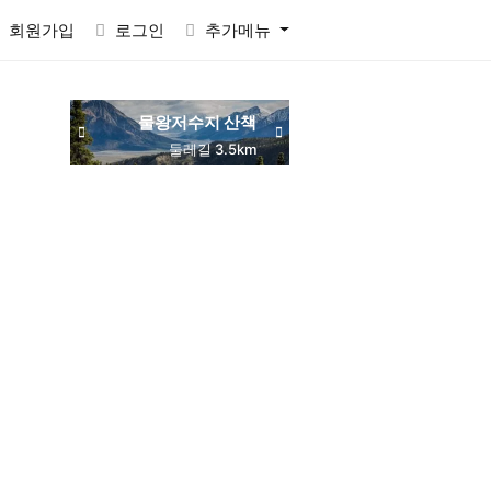
회원가입
로그인
추가메뉴
물왕저수지 산책
동네 맛집 탐방
목감역 서해선
둘레길 3.5km
주민 추천
교통 편리
RACTVALUE6937CONCAT0x7eSELECTELT6937693710x7e-