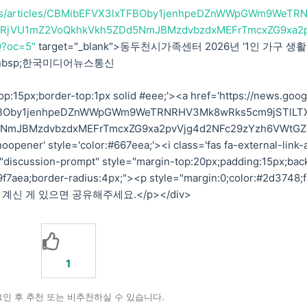
/rss/articles/CBMibEFVX3lxTFBOby1jenhpeDZnWWpGWm9WeTR
1RjVU1mZ2VoQkhkVkh5ZDd5NmJBMzdvbzdxMEFrTmcxZG9xa2
?oc=5"
target="_blank">동두천시가족센터 2026년 '1인 가구 생
;&nbsp;한국미디어뉴스통신
p:15px;border-top:1px solid #eee;'><a href='https://news.goog
lxTFBOby1jenhpeDZnWWpGWm9WeTRNRHV3Mk8wRks5cm9jSTlLT
5NmJBMzdvbzdxMEFrTmcxZG9xa2pvVjg4d2NFc29zYzh6VWtGZ
oopener' style='color:#667eea;'><i class='fas fa-external-link-a
discussion-prompt" style="margin-top:20px;padding:15px;bac
#9f7aea;border-radius:4px;"><p style="margin:0;color:#2d3748;
알고 계신 게 있으면 공유해주세요.</p></div>
1
인 후 추천 또는 비추천하실 수 있습니다.