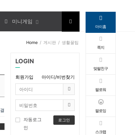
미니게임
마이홈
Home
게시판
생활꿀팁
쪽지
LOGIN
맞팔친구
회원가입
아이디/비번찾기
팔로워
연결
팔로잉
자동로그
로그인
록
인
스크랩