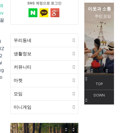
SNS 계정으로 로그인
NR
편리한 교통
이웃과 소통
pv
서해선
주민 모임
활꿀
우리동네
l
XZ
생활정보
2
l
커뮤니티
kg
fo
마켓
TOP
모임
DOWN
미니게임
목감동
서해선 목감역