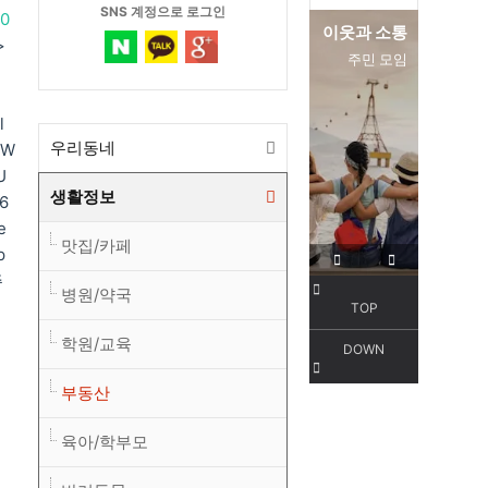
SNS 계정으로 로그인
0
편리한 교통
이웃과 소통
>
서해선
주민 모임
l
우리동네
WW
U
생활정보
66
e
맛집/카페
p
주
병원/약국
TOP
학원/교육
DOWN
부동산
육아/학부모