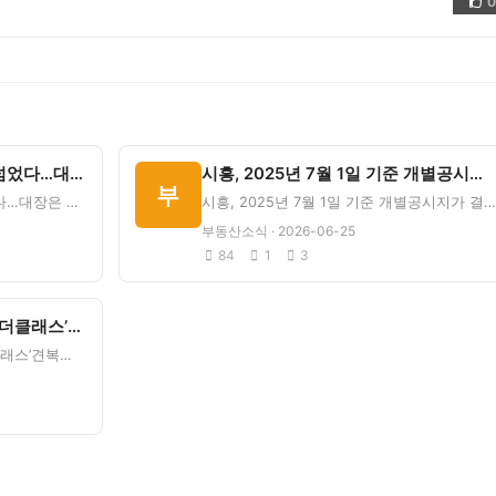
0
👍
(동네한바퀴)시흥시도 8억 넘었다…대장은 시흥센트럴푸르지오 - 뉴스토마토
시흥, 2025년 7월 1일 기준 개별공시지가 결정·공시 - 서울일보
부
(동네한바퀴)시흥시도 8억 넘었다…대장은 시흥센트럴푸르지오&nbsp;&nbsp;뉴스토마토 원문 보기이 지
시흥, 2025년 7월 1일 기준 개별공시지가 결정·공시&nbsp;&nbsp;서울일보 원문 보기이 지역에
부동산소식 · 2026-06-25
84
1
3
부동산 AD ‘힐스테이트 시흥더클래스’견복주택 개관 - 현대일보
부동산 AD ‘힐스테이트 시흥더클래스’견복주택 개관&nbsp;&nbsp;현대일보 원문 보기목감/물왕 지역