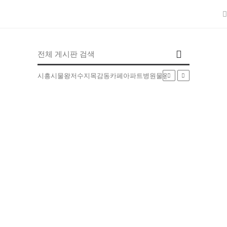
인기검색어
시흥시
물왕저수지
목감동
카페
아파트
병원
물왕동
부동산
배달
5EXT