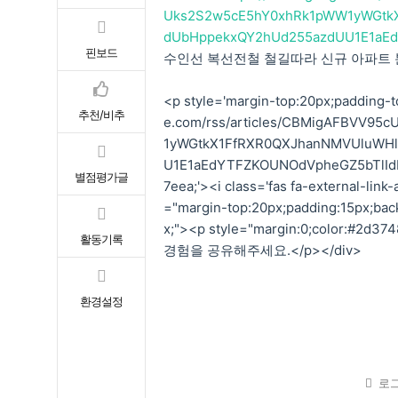
Uks2S2w5cE5hY0xhRk1pWW1yWGtk
dUbHppekxQY2hUd255azdUU1E1aEd
핀보드
수인선 복선전철 철길따라 신규 아파트 분양 
<p style='margin-top:20px;padding-to
추천/비추
e.com/rss/articles/CBMigAFBVV
1yWGtkX1FfRXR0QXJhanNMVUluWH
U1E1aEdYTFZKOUNOdVpheGZ5bTlIdDlUc
별점평가글
7eea;'><i class='fas fa-external-li
="margin-top:20px;padding:15px;back
x;"><p style="margin:0;color:
활동기록
경험을 공유해주세요.</p></div>
환경설정
로그