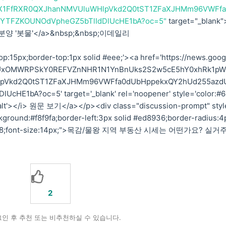
X1FfRXR0QXJhanNMVUluWHlpVkd2Q0tST1ZFaXJHMm96VWFfa
YTFZKOUNOdVpheGZ5bTlIdDlUcHE1bA?oc=5"
target="_blank"
'봇물'</a>&nbsp;&nbsp;이데일리
p:15px;border-top:1px solid #eee;'><a href='https://news.goog
95cUxOMWRPSkY0REFVZnNHR1N1YnBnUks2S2w5cE5hY0xhRk1p
lpVkd2Q0tST1ZFaXJHMm96VWFfa0dUbHppekxQY2hUd255azd
HE1bA?oc=5' target='_blank' rel='noopener' style='color:#
nk-alt'></i> 원문 보기</a></p><div class="discussion-prompt" styl
ground:#f8f9fa;border-left:3px solid #ed8936;border-radius:4
#2d3748;font-size:14px;">목감/물왕 지역 부동산 시세는 어떤가요? 실거
2
인 후 추천 또는 비추천하실 수 있습니다.