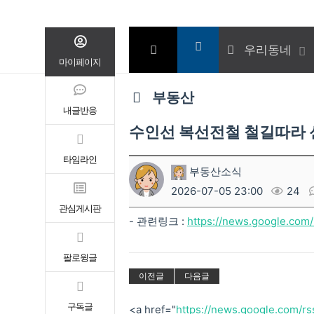
우리동네
마이페이지
부동산
내글반응
수인선 복선전철 철길따라 신
타임라인
부동산소식
2026-07-05 23:00
24
관심게시판
- 관련링크 :
https://news.google.c
팔로윙글
이전글
다음글
구독글
<a href="
https://news.google.com