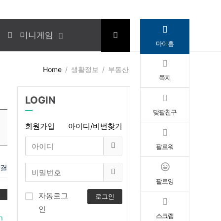
미니게임
마이홈
Home
생활정보
부동산
쪽지
LOGIN
맞팔친구
회원가입
아이디/비번찾기
팔로워
연결
팔로잉
록
자동로그
로그인
인
스크랩
n