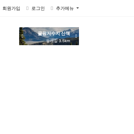
회원가입
로그인
추가메뉴
물왕저수지 산책
동네 맛집 탐방
목감역 서해선
둘레길 3.5km
주민 추천
교통 편리
RACTVALUE6937CONCAT0x7eSELECTELT6937693710x7e-