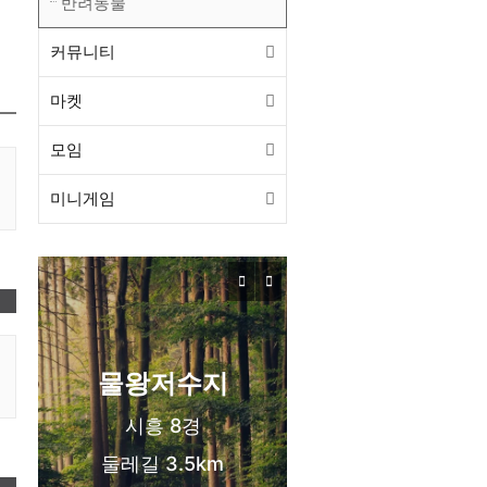
반려동물
커뮤니티
마켓
모임
미니게임
목감동
서해선 목감역
신도시 생활권
❤️
물왕저수지
시흥 8경
둘레길 3.5km