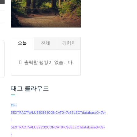
❤️
오늘
전체
경험치
출력할 랭킹이 없습니다.
태그 클라우드
11--
5EXTRACTVALUE10861CONCAT0x7eSELECTdatabase0x7e-
-
5EXTRACTVALUE2232CONCAT0x7eSELECTdatabase0x7e-
-