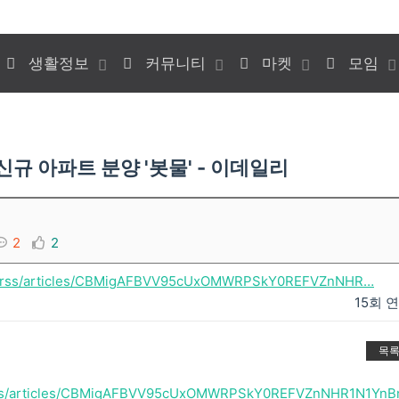
생활정보
커뮤니티
마켓
모임
규 아파트 분양 '봇물' - 이데일리
2
2
om/rss/articles/CBMigAFBVV95cUxOMWRPSkY0REFVZnNHR…
15회 
목
/rss/articles/CBMigAFBVV95cUxOMWRPSkY0REFVZnNHR1N1YnB