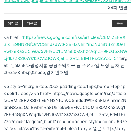
https://news.google.com/rss/articles/CBMiZEFVX3lxTE9
28회 연결
이전글
다음글
목록
<a href="
https://news.google.com/rss/articles/CBMiZEFVX
3lxTE9NN2NfQnVCSmdsdWtPSnFlZVlmYmZNdmNSZnJQel
RwbmRaSU5rekw5VFlvU01CMm80MXh2cVg1ZF9RcGpXNW
pjdks2R2I0Wk13QVo3QWRjellLTzRtZjBtMTRrZzc?oc=5"
targ
et="_blank">광명시흥 공공주택지구 등 주요사업 보상 절차 탄
력</a>&nbsp;&nbsp;경기인저널
<p style='margin-top:20px;padding-top:15px;border-top:1p
x solid #eee;'><a href='https://news.google.com/rss/article
s/CBMiZEFVX3lxTE9NN2NfQnVCSmdsdWtPSnFlZVlmYmZN
dmNSZnJQelRwbmRaSU5rekw5VFlvU01CMm80MXh2cVg1
ZF9RcGpXNWpjdks2R2I0Wk13QVo3QWRjellLTzRtZjBtMTRr
Zzc?oc=5' target='_blank' rel='noopener' style='color:#667e
ea;'><i class='fas fa-external-link-alt'></i> 원문 보기</a></