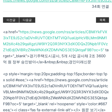
https://news.google.com/rss/articles/CBMiYkFVX3lxTE9J
34회 연결
이전글
다음글
목록
<a href="
https://news.google.com/rss/articles/CBMiYkFVX
3lxTE9JS2c1aDVnRUVTOEhTMTVIQi1uaUpHcVBLMm9NM1
M2bXc4b29qaXgzUW9IY2Q3R3NYX3dXODQxZ0Npb1F0Vz
Z1dEdjOVlBRzZWeWNXdXZDMVNDS3E5QktqaF9B?oc=5"
ta
rget="_blank">경기주택도시공사, 5개 사업 공사채 2조 3600
억 원 정부 승인받아</a>&nbsp;&nbsp;경인미래신문
<p style='margin-top:20px;padding-top:15px;border-top:1p
x solid #eee;'><a href='https://news.google.com/rss/article
s/CBMiYkFVX3lxTE9JS2c1aDVnRUVTOEhTMTVIQi1uaUpHc
VBLMm9NM1M2bXc4b29qaXgzUW9IY2Q3R3NYX3dXODQx
Z0Npb1F0VzZ1dEdjOVlBRzZWeWNXdXZDMVNDS3E5Qktqa
F9B?oc=5' target='_blank' rel='noopener' style='color:#667
eea;'><i class='fas fa-external-link-alt'></i> 원문 보기</a>