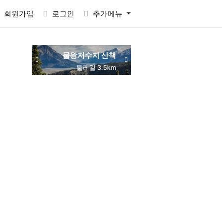
회원가입
로그인
추가메뉴
물왕저수지 산책
동네 맛집 탐방
둘레길 3.5km
주민 추천
RACTVALUE6937CONCAT0x7eSELECTELT6937693710x7e-