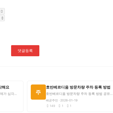
댓글등록
각해요
호반베르디움 방문차량 주차 등록 방법
주
물왕동 구마을 쪽 주택가 주차 문제가 심각합니다.도로가 좁은데 양쪽으로 주차해놔서 차 한 대 겨우 지나가요.
호반베르디움 방문차량 주차 등록 방법 공유해요. 손님 오실 때 매번 헷갈려서 정리합니다.1. 세대 내 월패드
배곧주민 · 2026-01-19
149
1
1