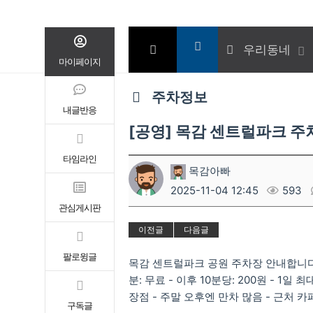
우리동네
마이페이지
주차정보
내글반응
[공영] 목감 센트럴파크 주
타임라인
목감아빠
2025-11-04 12:45
593
관심게시판
이전글
다음글
팔로윙글
목감 센트럴파크 공원 주차장 안내합니
분: 무료 - 이후 10분당: 200원 - 1일 최대
장점 - 주말 오후엔 만차 많음 - 근처 
구독글