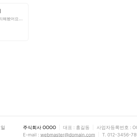
리
목감동 내 공영주차장 요금을 정리해봤어요.1. 목감역 환승주차장 - 기본 30분 무료, 이후 10분당 2
요일
주식회사 OOOO
|
대표 : 홍길동
|
사업자등록번호 : OO
E-mail :
webmaster@domain.com
|
T. 012-3456-78