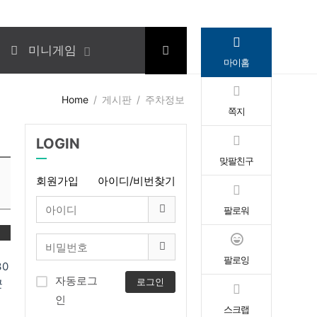
미니게임
마이홈
Home
게시판
주차정보
쪽지
LOGIN
맞팔친구
회원가입
아이디/비번찾기
팔로워
변
팔로잉
30
자동로그
로그인
큰
인
스크랩