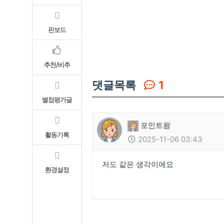
핀보드
추천/비추
댓글목록
1
별점평가글
포인트왕
활동기록
2025-11-06 03:43
저도 같은 생각이에요
환경설정