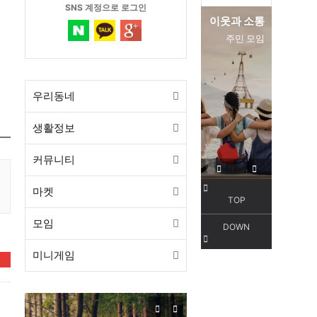
SNS 계정으로 로그인
이웃과 소통
편리한 
주민 모임
서
우리동네
생활정보
커뮤니티
마켓
TOP
모임
DOWN
미니게임
❤️
목감동
서해선 목감역