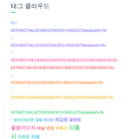
태그 클라우드
11--
5EXTRACTVALUE10861CONCAT0x7eSELECTdatabase0x7e-
-
5EXTRACTVALUE2232CONCAT0x7eSELECTdatabase0x7e-
-
5EXTRACTVALUE6937CONCAT0x7eSELECTELT6937693710x7e-
EXTRACTVALUE2438CONCAT0x7eSELECTELT2438243810x7e-
-
EXTRACTVALUE3128CONCAT0x7eSELECTdatabase0x7e-
-
EXTRACTVALUE6828CONCAT0x7eSELECTELT6828682810x7e-
-
EXTRACTVALUE7109CONCAT0x7eSELECTdatabase0x7e-
목감동
물왕동
-
경인미래신문
농협
데이터
시흥
물왕저수지
병원
배달
부동산
시
아파트
카페