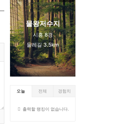
신도시 생활권
물왕저수지
시흥 8경
둘레길 3.5km
오늘
전체
경험치
출력할 랭킹이 없습니다.