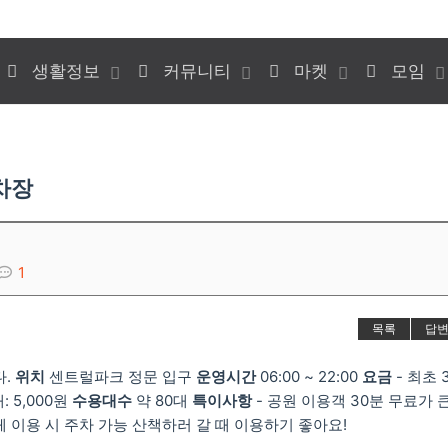
생활정보
커뮤니티
마켓
모임
차장
1
목록
답
다.
위치
센트럴파크 정문 입구
운영시간
06:00 ~ 22:00
요금
- 최초 
: 5,000원
수용대수
약 80대
특이사항
- 공원 이용객 30분 무료가 
카페 이용 시 주차 가능 산책하러 갈 때 이용하기 좋아요!