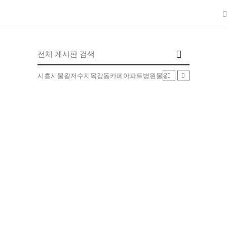
인기검색어
시흥시
물왕저수지
목감동
카페
아파트
병원
물왕동
부동산
배달
5EXT