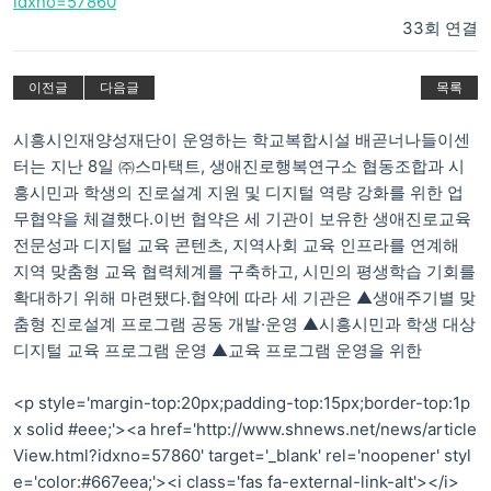
idxno=57860
33회 연결
이전글
다음글
목록
시흥시인재양성재단이 운영하는 학교복합시설 배곧너나들이센
터는 지난 8일 ㈜스마택트, 생애진로행복연구소 협동조합과 시
흥시민과 학생의 진로설계 지원 및 디지털 역량 강화를 위한 업
무협약을 체결했다.이번 협약은 세 기관이 보유한 생애진로교육
전문성과 디지털 교육 콘텐츠, 지역사회 교육 인프라를 연계해
지역 맞춤형 교육 협력체계를 구축하고, 시민의 평생학습 기회를
확대하기 위해 마련됐다.협약에 따라 세 기관은 ▲생애주기별 맞
춤형 진로설계 프로그램 공동 개발·운영 ▲시흥시민과 학생 대상
디지털 교육 프로그램 운영 ▲교육 프로그램 운영을 위한
<p style='margin-top:20px;padding-top:15px;border-top:1p
x solid #eee;'><a href='http://www.shnews.net/news/article
View.html?idxno=57860' target='_blank' rel='noopener' styl
e='color:#667eea;'><i class='fas fa-external-link-alt'></i>