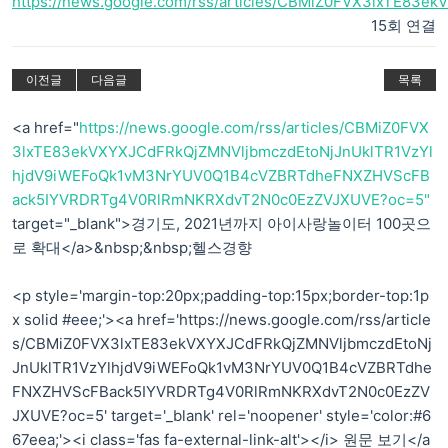
https://news.google.com/rss/articles/CBMiZ0FVX3lxTE83
15회 연결
이전글
다음글
목록
<a href="
https://news.google.com/rss/articles/CBMiZ0FVX
3lxTE83ekVXYXJCdFRkQjZMNVljbmczdEtoNjJnUklTR1VzYl
hjdV9iWEFoQk1vM3NrYUV0Q1B4cVZBRTdheFNXZHVScFB
ack5IYVRDRTg4V0RlRmNKRXdvT2N0c0EzZVJXUVE?oc=5"
target="_blank">경기도, 2021년까지 아이사랑놀이터 100곳으
로 확대</a>&nbsp;&nbsp;헬스경향
<p style='margin-top:20px;padding-top:15px;border-top:1p
x solid #eee;'><a href='https://news.google.com/rss/article
s/CBMiZ0FVX3lxTE83ekVXYXJCdFRkQjZMNVljbmczdEtoNj
JnUklTR1VzYlhjdV9iWEFoQk1vM3NrYUV0Q1B4cVZBRTdhe
FNXZHVScFBack5IYVRDRTg4V0RlRmNKRXdvT2N0c0EzZV
JXUVE?oc=5' target='_blank' rel='noopener' style='color:#6
67eea;'><i class='fas fa-external-link-alt'></i> 원문 보기</a