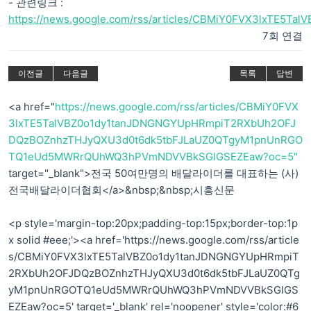
- 관련링크 :
https://news.google.com/rss/articles/CBMiY0FVX3lxTE5Ta
7회 연결
이전글
다음글
목록
답변
<a href="
https://news.google.com/rss/articles/CBMiY0FVX
3lxTE5TalVBZ0o1dy1tanJDNGNGYUpHRmpiT2RXbUh2OFJ
DQzBOZnhzTHJyQXU3d0t6dk5tbFJLaUZ0QTgyM1pnUnRGO
TQ1eUd5MWRrQUhWQ3hPVmNDVVBkSGlGSEZEaw?oc=5"
target="_blank">전국 50여만명의 배달라이더를 대표하는 (사)
전국배달라이더협회</a>&nbsp;&nbsp;시흥신문
<p style='margin-top:20px;padding-top:15px;border-top:1p
x solid #eee;'><a href='https://news.google.com/rss/article
s/CBMiY0FVX3lxTE5TalVBZ0o1dy1tanJDNGNGYUpHRmpiT
2RXbUh2OFJDQzBOZnhzTHJyQXU3d0t6dk5tbFJLaUZ0QTg
yM1pnUnRGOTQ1eUd5MWRrQUhWQ3hPVmNDVVBkSGlGS
EZEaw?oc=5' target='_blank' rel='noopener' style='color:#6