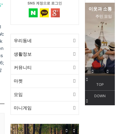
SNS 계정으로 로그인
5"
편리한 교통
이웃과 소통
서해선
주민 모임
l
Wc
우리동네
k
en
생활정보
us
6;
커뮤니티
남
마켓
TOP
모임
DOWN
미니게임
목감동
서해선 목감역