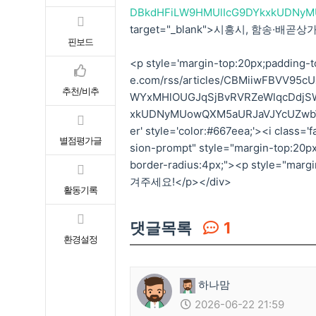
DBkdHFiLW9HMUlIcG9DYkxkUDNyM
target="_blank">시흥시, 함송·배곧
핀보드
<p style='margin-top:20px;padding-to
e.com/rss/articles/CBMiiwFBVV9
추천/비추
WYxMHlOUGJqSjBvRVRZeWlqcDdjS
xkUDNyMUowQXM5aURJaVJYcUZwbWNr
er' style='color:#667eea;'><i class=
별점평가글
sion-prompt" style="margin-top:20px
border-radius:4px;"><p style="m
겨주세요!</p></div>
활동기록
댓글목록
1
환경설정
하나맘
2026-06-22 21:59