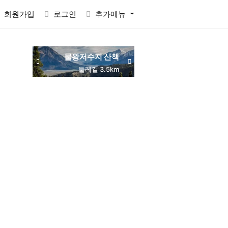
회원가입
로그인
추가메뉴
물왕저수지 산책
동네 맛집 탐방
목감역 서해선
둘레길 3.5km
주민 추천
교통 편리
RACTVALUE6937CONCAT0x7eSELECTELT6937693710x7e-