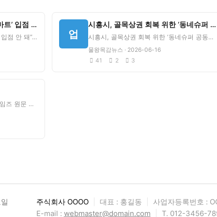
“골목상권 위협하는 ‘세계로마트’ 입점 안 돼” - 시흥신문
시흥시, 골목상권 회복 위한 ‘동네슈퍼 공동세일전’ - 현대일보
업
“골목상권 위협하는 ‘세계로마트’ 입점 안 돼”&nbsp;&nbsp;시흥신문 원문 보기이 글에 대한 의견
시흥시, 골목상권 회복 위한 ‘동네슈퍼 공동세일전’&nbsp;&nbsp;현대일보 원문 보기이 글에 대한
물왕목감뉴스 · 2026-06-16
41
2
3
시흥타임즈&nbsp;&nbsp;시흥타임즈 원문 보기이 글에 대한 의견을 댓글로 남겨주세요!
요일
주식회사 OOOO
|
대표 : 홍길동
|
사업자등록번호 : OO
E-mail :
webmaster@domain.com
|
T. 012-3456-78