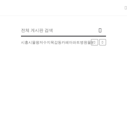
인기검색어
시흥시
물왕저수지
목감동
카페
아파트
병원
물왕동
부동산
배달
5EXT