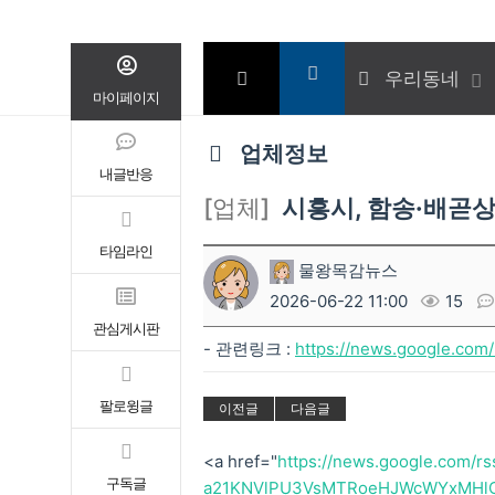
우리동네
마이페이지
업체정보
내글반응
[업체]
시흥시, 함송·배곧상
타임라인
물왕목감뉴스
2026-06-22 11:00
15
관심게시판
- 관련링크 :
https://news.google.co
팔로윙글
이전글
다음글
<a href="
https://news.google.com/
구독글
a21KNVlPU3VsMTRoeHJWcWYxMHlO