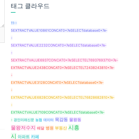
태그 클라우드
11--
5EXTRACTVALUE10861CONCAT0x7eSELECTdatabase0x7e-
-
5EXTRACTVALUE2232CONCAT0x7eSELECTdatabase0x7e-
-
5EXTRACTVALUE6937CONCAT0x7eSELECTELT6937693710x7e-
EXTRACTVALUE2438CONCAT0x7eSELECTELT2438243810x7e-
-
EXTRACTVALUE3128CONCAT0x7eSELECTdatabase0x7e-
-
EXTRACTVALUE6828CONCAT0x7eSELECTELT6828682810x7e-
-
EXTRACTVALUE7109CONCAT0x7eSELECTdatabase0x7e-
목감동
물왕동
-
경인미래신문
농협
데이터
시흥
물왕저수지
병원
배달
부동산
시
아파트
카페