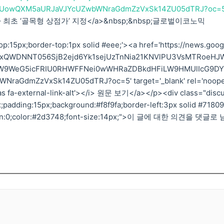
UowQXM5aURJaVJYcUZwbWNraGdmZzVxSk14ZU05dTRJ?oc=
상가 최초 ‘골목형 상점가’ 지정</a>&nbsp;&nbsp;글로벌이코노믹
p:15px;border-top:1px solid #eee;'><a href='https://news.goog
5cUxQWDNNT056SjB2ejd6Yk1sejUzTnNia21KNVlPU3VsMTRoeHJ
W9WeG5icFRIU0RHWFFNei0wWHRaZDBkdHFiLW9HMUlIcG9DY
aGdmZzVxSk14ZU05dTRJ?oc=5' target='_blank' rel='noop
'fas fa-external-link-alt'></i> 원문 보기</a></p><div class="disc
;padding:15px;background:#f8f9fa;border-left:3px solid #71809
argin:0;color:#2d3748;font-size:14px;">이 글에 대한 의견을 댓글로 