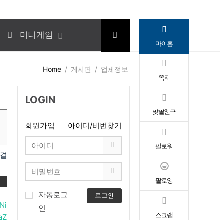
미니게임
마이홈
Home
게시판
업체정보
쪽지
LOGIN
맞팔친구
회원가입
아이디/비번찾기
팔로워
연결
팔로잉
변
자동로그
로그인
Ni
인
스크랩
aZ