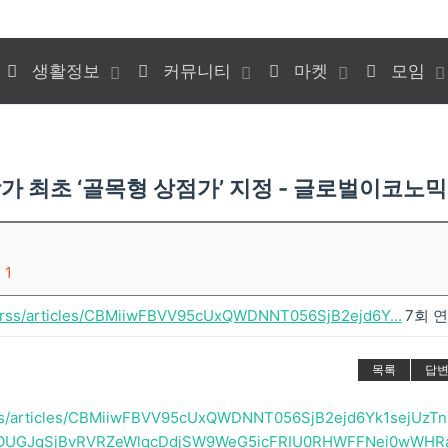
생활정보
커뮤니티
마켓
모임
가 최초 ‘골목형 상점가’ 지정 - 글로벌이코노믹
1
m/rss/articles/CBMiiwFBVV95cUxQWDNNT056SjB2ejd6Y…
7회 
목록
답
rss/articles/CBMiiwFBVV95cUxQWDNNT056SjB2ejd6Yk1sejUzTn
UGJqSjBvRVRZeWlqcDdjSW9WeG5icFRIU0RHWFFNei0wWHR