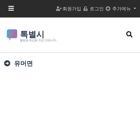
본문 바로가기
메뉴 버튼
회원가입
로그인
추가메뉴
검색
유머면