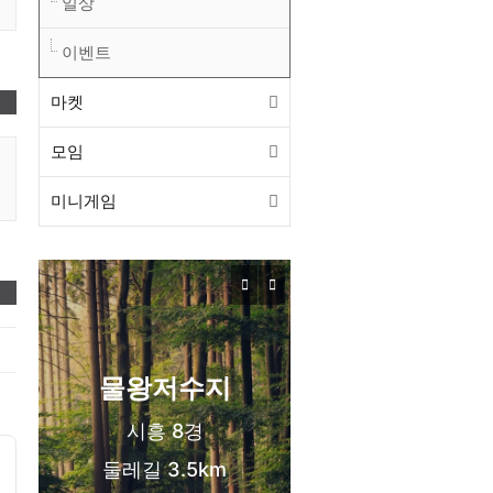
일상
이벤트
마켓
❤️
모임
미니게임
목감동
서해선 목감역
❤️
신도시 생활권
물왕저수지
시흥 8경
둘레길 3.5km