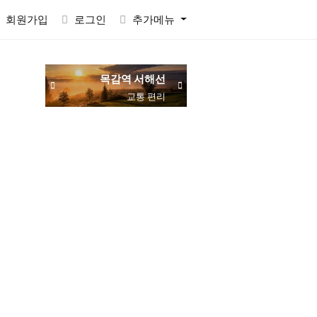
회원가입
로그인
추가메뉴
목감역 서해선
물왕저수지 산책
동네 맛집 탐방
둘레길 3.5km
주민 추천
교통 편리
RACTVALUE6937CONCAT0x7eSELECTELT6937693710x7e-