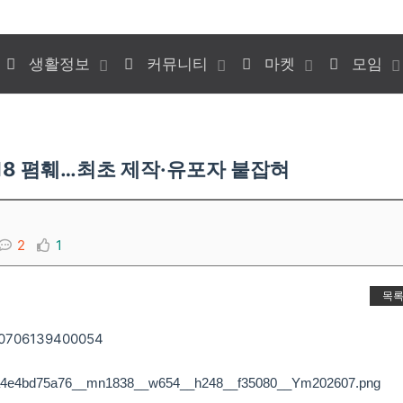
생활정보
커뮤니티
마켓
모임
18 폄훼…최초 제작·유포자 붙잡혀
2
1
목
260706139400054