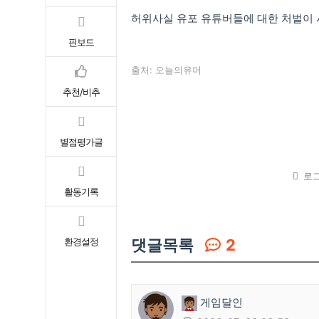
허위사실 유포 유튜버들에 대한 처벌이
핀보드
출처: 오늘의유머
추천/비추
별점평가글
로그
활동기록
댓글목록
2
환경설정
게임달인