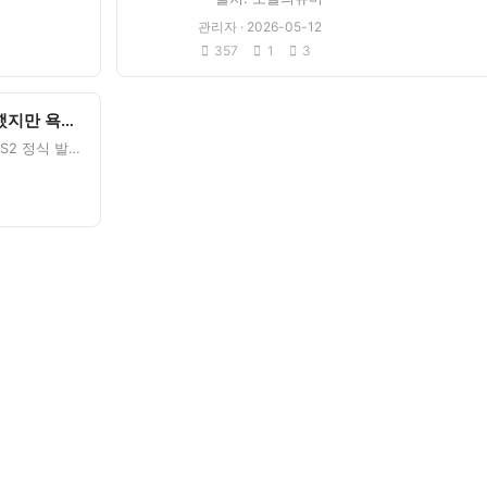
관리자 · 2026-05-12
357
1
3
게임 캐릭터를 가수가 더빙 했지만 욕을 안 먹은 이유.JPG
길티기어 XX(이그젝스)가 국내 PS2 정식 발매를 하던 시기에 테스타