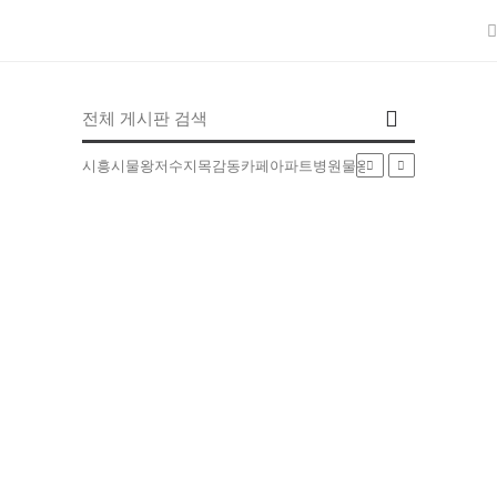
인기검색어
시흥시
물왕저수지
목감동
카페
아파트
병원
물왕동
부동산
배달
5EXT