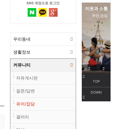
SNS 계정으로 로그인
편리한 교통
이웃과 소통
서해선
주민 모임
우리동네
생활정보
커뮤니티
자유게시판
TOP
질문/답변
DOWN
유머/잡담
갤러리