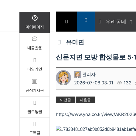
우리동네
마이페이지
유머면
내글반응
신문지면 모방 합성물로 5·
타임라인
관리자
2026-07-08 03:01
132
관심게시판
이전글
다음글
팔로윙글
https://www.yna.co.kr/view/AKR20
구독글