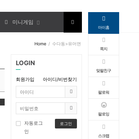
미니게임
마이홈
Home
수다동>유머면
쪽지
LOGIN
맞팔친구
회원가입
아이디/비번찾기
팔로워
록
팔로잉
자동로그
로그인
인
스크랩